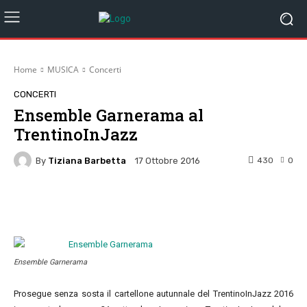
Home
MUSICA
Concerti
CONCERTI
Ensemble Garnerama al
TrentinoInJazz
By
Tiziana Barbetta
430
0
17 Ottobre 2016
Facebook
Twitter
Pinterest
W
Ensemble Garnerama
Prosegue senza sosta il cartellone autunnale del TrentinoInJazz 2016