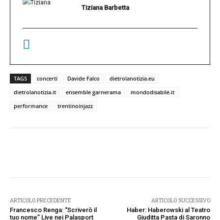
Tiziana Barbetta
TAGS
concerti
Davide Falco
dietrolanotizia.eu
dietrolanotizia.it
ensemble garnerama
mondodisabile.it
performance
trentinoinjazz
Facebook
Twitter
Pinterest
W
ARTICOLO PRECEDENTE
ARTICOLO SUCCESSIVO
Francesco Renga: “Scriverò il
Haber: Haberowski al Teatro
tuo nome” Live nei Palasport
Giuditta Pasta di Saronno