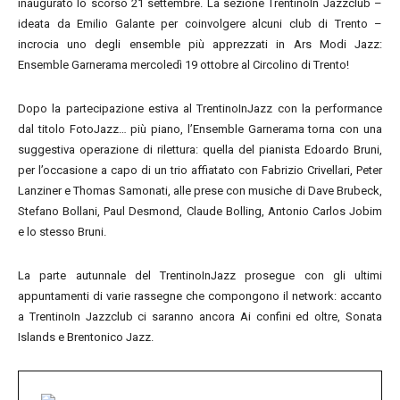
inaugurato lo scorso 21 settembre. La sezione TrentinoIn Jazzclub –
ideata da Emilio Galante per coinvolgere alcuni club di Trento –
incrocia uno degli ensemble più apprezzati in Ars Modi Jazz:
Ensemble Garnerama mercoledì 19 ottobre al Circolino di Trento!
Dopo la partecipazione estiva al TrentinoInJazz con la performance
dal titolo FotoJazz… più piano, l’Ensemble Garnerama torna con una
suggestiva operazione di rilettura: quella del pianista Edoardo Bruni,
per l’occasione a capo di un trio affiatato con Fabrizio Crivellari, Peter
Lanziner e Thomas Samonati, alle prese con musiche di Dave Brubeck,
Stefano Bollani, Paul Desmond, Claude Bolling, Antonio Carlos Jobim
e lo stesso Bruni.
La parte autunnale del TrentinoInJazz prosegue con gli ultimi
appuntamenti di varie rassegne che compongono il network: accanto
a TrentinoIn Jazzclub ci saranno ancora Ai confini ed oltre, Sonata
Islands e Brentonico Jazz.