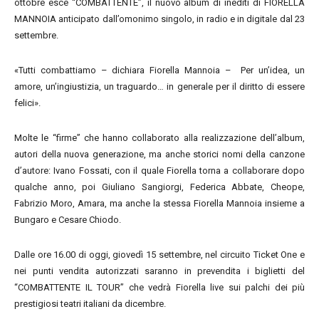
ottobre esce “COMBATTENTE”, il nuovo album di inediti di FIORELLA
MANNOIA anticipato dall’omonimo singolo, in radio e in digitale dal 23
settembre.
«Tutti combattiamo – dichiara Fiorella Mannoia – Per un’idea, un
amore, un’ingiustizia, un traguardo… in generale per il diritto di essere
felici».
Molte le “firme” che hanno collaborato alla realizzazione dell’album,
autori della nuova generazione, ma anche storici nomi della canzone
d’autore: Ivano Fossati, con il quale Fiorella torna a collaborare dopo
qualche anno, poi Giuliano Sangiorgi, Federica Abbate, Cheope,
Fabrizio Moro, Amara, ma anche la stessa Fiorella Mannoia insieme a
Bungaro e Cesare Chiodo.
Dalle ore 16.00 di oggi, giovedì 15 settembre, nel circuito Ticket One e
nei punti vendita autorizzati saranno in prevendita i biglietti del
“COMBATTENTE IL TOUR” che vedrà Fiorella live sui palchi dei più
prestigiosi teatri italiani da dicembre.