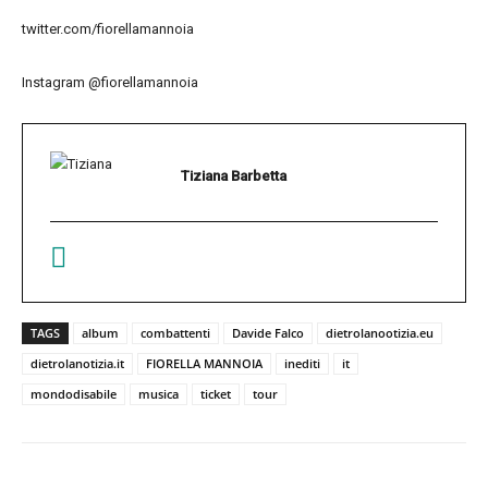
twitter.com/fiorellamannoia
Instagram @fiorellamannoia
Tiziana Barbetta
TAGS
album
combattenti
Davide Falco
dietrolanootizia.eu
dietrolanotizia.it
FIORELLA MANNOIA
inediti
it
mondodisabile
musica
ticket
tour