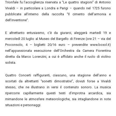
Trionfale fu l’accoglienza riservata a “Le quattro stagioni” di Antonio
Vivaldi – in particolare a Londra e Parigi – quando nel 1725 furono
pubblicate all’interno della raccolta “Il cimento dell’armonia e
dell’inventione”.
E altrettanto entusiasmo, c’è da giurarci, aleggerà martedì 19 e
mercoledì 20 luglio al Museo del Bargello di Firenze (ore 21 – via del
Proconsolo, 4 – biglietti 20/16 euro – prevendite www.boxol.it)
nell’appassionata esecuzione dell’Orchestra da Camera Fiorentina
diretta da Marco Lorenzini, a cui è affidato anche il ruolo di violino
solista.
Quattro Concerti raffiguranti, ciascuno, una stagione dell’anno e
scortati da altrettanti “sonetti dimostrativi”, dovuti forse a Vivaldi
stesso, che ne illustrano in versi il contenuto sonoro. La musica
ripercorre capillarmente questi testi d’improtna arcardica, sia
mimandone le atmosfere meteorologiche, sia intagliandone in note
situazioni e personaggi.