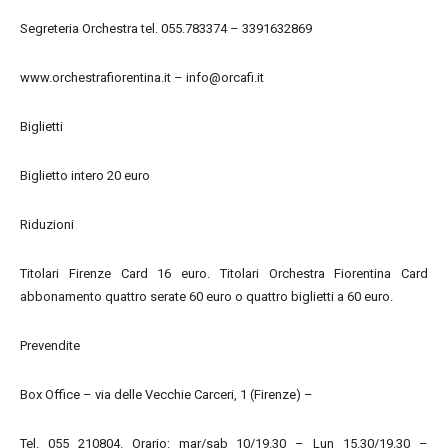
Segreteria Orchestra tel. 055.783374 – 3391632869
www.orchestrafiorentina.it – info@orcafi.it
Biglietti
Biglietto intero 20 euro
Riduzioni
Titolari Firenze Card 16 euro. Titolari Orchestra Fiorentina Card
abbonamento quattro serate 60 euro o quattro biglietti a 60 euro.
Prevendite
Box Office – via delle Vecchie Carceri, 1 (Firenze) –
Tel. 055 210804. Orario: mar/sab 10/19.30 – Lun 15.30/19.30 –