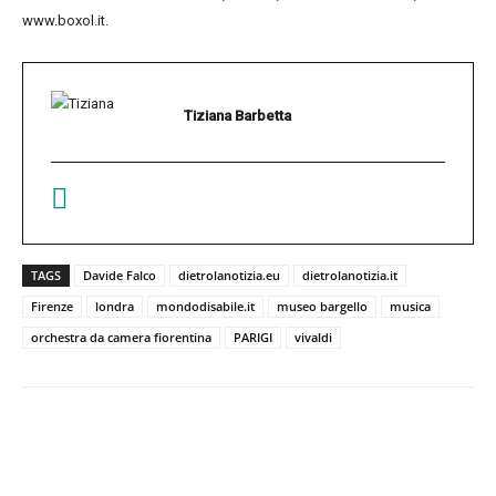
www.boxol.it.
Tiziana Barbetta
TAGS
Davide Falco
dietrolanotizia.eu
dietrolanotizia.it
Firenze
londra
mondodisabile.it
museo bargello
musica
orchestra da camera fiorentina
PARIGI
vivaldi
Facebook
Twitter
Pinterest
W