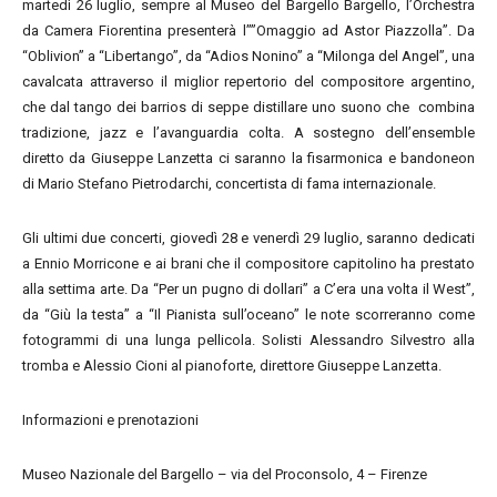
martedì 26 luglio, sempre al Museo del Bargello Bargello, l’Orchestra
da Camera Fiorentina presenterà l’’”Omaggio ad Astor Piazzolla”. Da
“Oblivion” a “Libertango”, da “Adios Nonino” a “Milonga del Angel”, una
cavalcata attraverso il miglior repertorio del compositore argentino,
che dal tango dei barrios di seppe distillare uno suono che combina
tradizione, jazz e l’avanguardia colta. A sostegno dell’ensemble
diretto da Giuseppe Lanzetta ci saranno la fisarmonica e bandoneon
di Mario Stefano Pietrodarchi, concertista di fama internazionale.
Gli ultimi due concerti, giovedì 28 e venerdì 29 luglio, saranno dedicati
a Ennio Morricone e ai brani che il compositore capitolino ha prestato
alla settima arte. Da “Per un pugno di dollari” a C’era una volta il West”,
da “Giù la testa” a “Il Pianista sull’oceano” le note scorreranno come
fotogrammi di una lunga pellicola. Solisti Alessandro Silvestro alla
tromba e Alessio Cioni al pianoforte, direttore Giuseppe Lanzetta.
Informazioni e prenotazioni
Museo Nazionale del Bargello – via del Proconsolo, 4 – Firenze