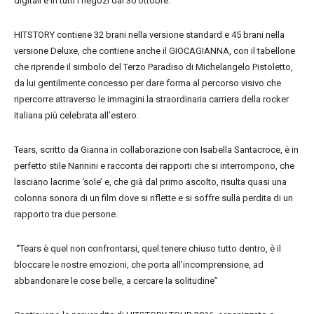
digitali e in tutti i negozi dal 30 ottobre.
HITSTORY contiene 32 brani nella versione standard e 45 brani nella
versione Deluxe, che contiene anche il GIOCAGIANNA, con il tabellone
che riprende il simbolo del Terzo Paradiso di Michelangelo Pistoletto,
da lui gentilmente concesso per dare forma al percorso visivo che
ripercorre attraverso le immagini la straordinaria carriera della rocker
italiana più celebrata all’estero.
Tears, scritto da Gianna in collaborazione con Isabella Santacroce, è in
perfetto stile Nannini e racconta dei rapporti che si interrompono, che
lasciano lacrime ‘sole’ e, che già dal primo ascolto, risulta quasi una
colonna sonora di un film dove si riflette e si soffre sulla perdita di un
rapporto tra due persone.
“Tears è quel non confrontarsi, quel tenere chiuso tutto dentro, è il
bloccare le nostre emozioni, che porta all’incomprensione, ad
abbandonare le cose belle, a cercare la solitudine”