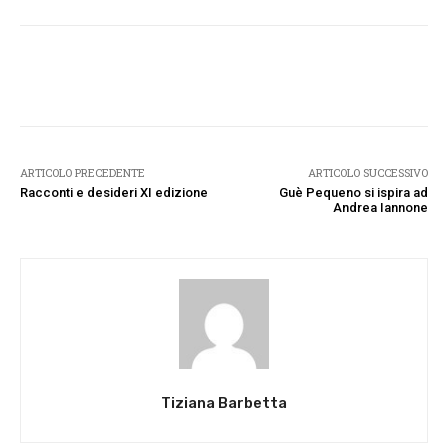
Facebook
Twitter
Pinterest
W
ARTICOLO PRECEDENTE
ARTICOLO SUCCESSIVO
Racconti e desideri XI edizione
Guè Pequeno si ispira ad
Andrea Iannone
Tiziana Barbetta