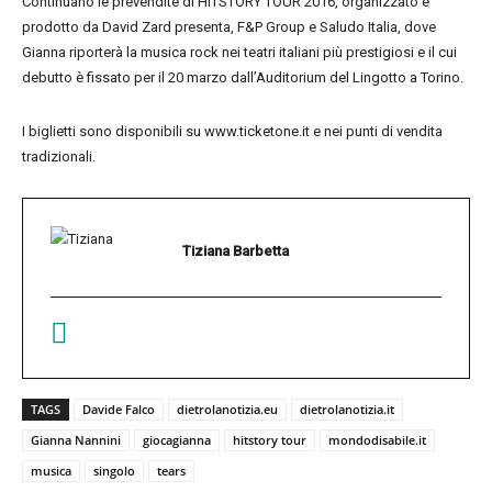
Continuano le prevendite di HITSTORY TOUR 2016, organizzato e
prodotto da David Zard presenta, F&P Group e Saludo Italia, dove
Gianna riporterà la musica rock nei teatri italiani più prestigiosi e il cui
debutto è fissato per il 20 marzo dall’Auditorium del Lingotto a Torino.
I biglietti sono disponibili su www.ticketone.it e nei punti di vendita
tradizionali.
Tiziana Barbetta
TAGS
Davide Falco
dietrolanotizia.eu
dietrolanotizia.it
Gianna Nannini
giocagianna
hitstory tour
mondodisabile.it
musica
singolo
tears