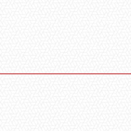
ICA
SALUTE
SPORT
CHI SIAMO
CONVENZIONI
GA