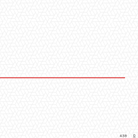
LLERY
ALTRO
0
438