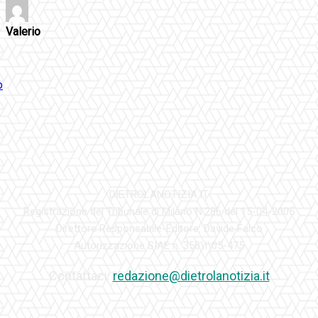
Valerio
DIETROLANOTIZIA.IT
Registrazione del Tribunale di Milano N.286 del 15-04-2005
Direttore Responsabile-Editore: Davide Falco
Autorizzazione SIAE n. 350\I\05-475
Contattaci:
redazione@dietrolanotizia.it