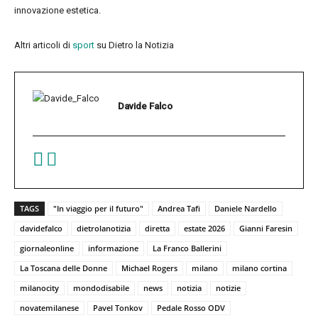
innovazione estetica.
Altri articoli di
sport
su Dietro la Notizia
Davide Falco
TAGS
"In viaggio per il futuro"
Andrea Tafi
Daniele Nardello
davidefalco
dietrolanotizia
diretta
estate 2026
Gianni Faresin
giornaleonline
informazione
La Franco Ballerini
La Toscana delle Donne
Michael Rogers
milano
milano cortina
milanocity
mondodisabile
news
notizia
notizie
novatemilanese
Pavel Tonkov
Pedale Rosso ODV