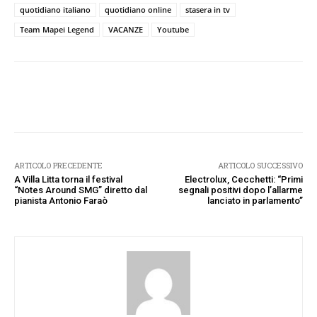
quotidiano italiano
quotidiano online
stasera in tv
Team Mapei Legend
VACANZE
Youtube
Facebook
Twitter
Pinterest
W
ARTICOLO PRECEDENTE
ARTICOLO SUCCESSIVO
A Villa Litta torna il festival
Electrolux, Cecchetti: “Primi
“Notes Around SMG” diretto dal
segnali positivi dopo l’allarme
pianista Antonio Faraò
lanciato in parlamento”