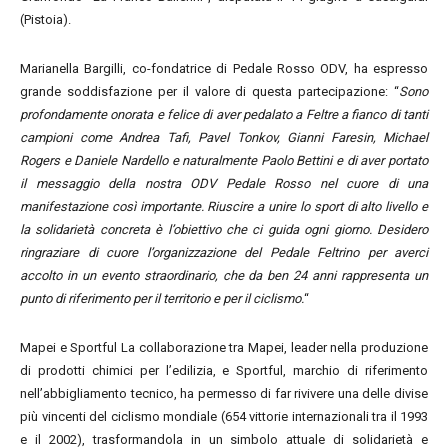
(Pistoia).
Marianella Bargilli, co-fondatrice di Pedale Rosso ODV, ha espresso
grande soddisfazione per il valore di questa partecipazione: “
Sono
profondamente onorata e felice di aver pedalato a Feltre a fianco di tanti
campioni come Andrea Tafi, Pavel Tonkov, Gianni Faresin, Michael
Rogers e Daniele Nardello e naturalmente Paolo Bettini e di aver portato
il messaggio della nostra ODV Pedale Rosso nel cuore di una
manifestazione così importante. Riuscire a unire lo sport di alto livello e
la solidarietà concreta è l’obiettivo che ci guida ogni giorno. Desidero
ringraziare di cuore l’organizzazione del Pedale Feltrino per averci
accolto in un evento straordinario, che da ben 24 anni rappresenta un
punto di riferimento per il territorio e per il ciclismo.
“
Mapei e Sportful La collaborazione tra Mapei, leader nella produzione
di prodotti chimici per l’edilizia, e Sportful, marchio di riferimento
nell’abbigliamento tecnico, ha permesso di far rivivere una delle divise
più vincenti del ciclismo mondiale (654 vittorie internazionali tra il 1993
e il 2002), trasformandola in un simbolo attuale di solidarietà e