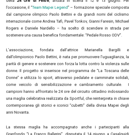
della
24 Ore di Feltre
, andata in scena il 12 e 13 giugno. Per
l’occasione, il “
Team Mapei Legend
” – formazione speciale composta
dal campione olimpico Paolo Bettini e da grandi nomi del ciclismo
internazionale come Andrea Tafi, Pavel Tonkov, Gianni Faresin, Michael
Rogers e Daniele Nardello – ha scelto di scendere in strada per
sostenere una causa benefica fondamentale: “Pedale Rosso ODV”.
L’associazione, fondata dall’attrice Marianella Bargilli e
dall’olimpionico Paolo Bettini, è nata per promuovere l’uguaglianza, la
parità di genere e sostenere con forza la lotta contro la violenza sulle
donne. Il progetto si inserisce nel programma de “La Toscana delle
Donne” e utilizza lo sport, attraverso pedalate e camminate solidali,
come veicolo di sensibilizzazione e cambiamento culturale. I
campioni hanno affrontato le 24 ore del circuito cittadino indossando
una maglia celebrativa realizzata da Sportful, che reinterpreta in chiave
contemporanea gli storici e iconici “cubetti” della divisa Mapei degli
anni Novanta.
La stessa maglia ha accompagnato anche i partecipanti alla
Granfondo “La Franco Ballerini”, disputata il 14 giugno a Casalguidi