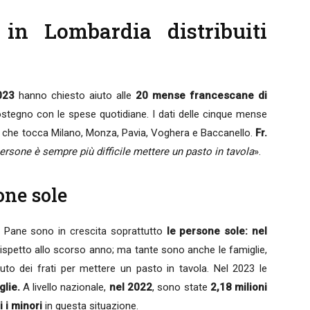
in Lombardia distribuiti
023
hanno chiesto aiuto alle
20 mense francescane di
stegno con le spese quotidiane. I dati delle cinque mense
 che tocca Milano, Monza, Pavia, Voghera e Baccanello.
Fr.
ersone è sempre più difficile mettere un pasto in tavola
».
one sole
e Pane sono in crescita soprattutto
le persone sole: nel
ispetto allo scorso anno; ma tante sono anche le famiglie,
iuto dei frati per mettere un pasto in tavola. Nel 2023 le
glie.
A livello nazionale,
nel 2022
, sono state
2,18 milioni
i i minori
in questa situazione.