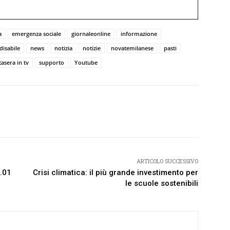
a
emergenza sociale
giornaleonline
informazione
isabile
news
notizia
notizie
novatemilanese
pasti
tasera in tv
supporto
Youtube
Twitter
Pinterest
WhatsApp
ARTICOLO SUCCESSIVO
4.01
Crisi climatica: il più grande investimento per
le scuole sostenibili