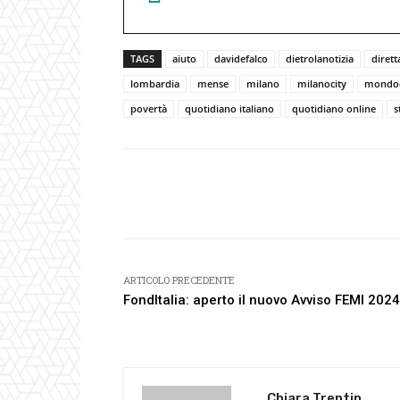
TAGS
aiuto
davidefalco
dietrolanotizia
dirett
lombardia
mense
milano
milanocity
mondod
povertà
quotidiano italiano
quotidiano online
s
Facebook
Condividi
ARTICOLO PRECEDENTE
FondItalia: aperto il nuovo Avviso FEMI 202
Chiara Trentin