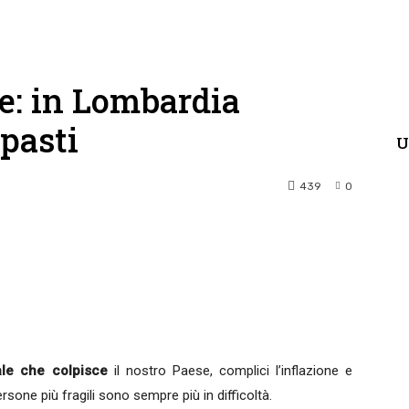
e: in Lombardia
 pasti
U
439
0
terest
WhatsApp
ale
che colpisce
il nostro Paese, complici l’inflazione e
ersone più fragili sono sempre più in difficoltà.