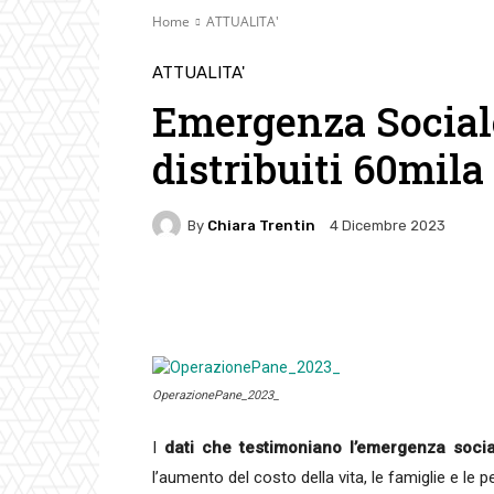
Home
ATTUALITA'
ATTUALITA'
Emergenza Social
distribuiti 60mila
By
Chiara Trentin
4 Dicembre 2023
Facebook
Twitter
Pin
OperazionePane_2023_
I
dati che testimoniano l’emergenza soci
l’aumento del costo della vita, le famiglie e le p