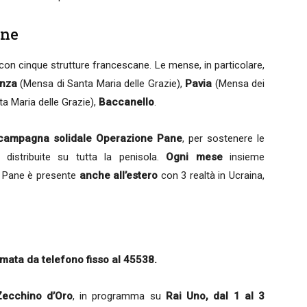
ane
con cinque strutture francescane. Le mense, in particolare,
nza
(Mensa di Santa Maria delle Grazie),
Pavia
(Mensa dei
a Maria delle Grazie),
Baccanello
.
campagna solidale Operazione Pane
, per sostenere le
distribuite su tutta la penisola.
Ogni mese
insieme
e Pane è presente
anche all’estero
con 3 realtà in Ucraina,
ata da telefono fisso al
45538.
Zecchino d’Oro
, in programma su
Rai Uno, dal 1 al 3