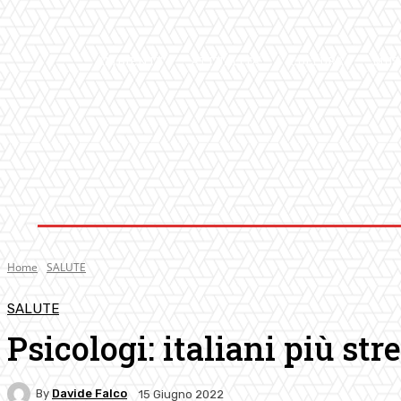
AMBIENTE
ATTUALITA’
CULTURA
MUS
Home
SALUTE
SALUTE
Psicologi: italiani più st
By
Davide Falco
15 Giugno 2022