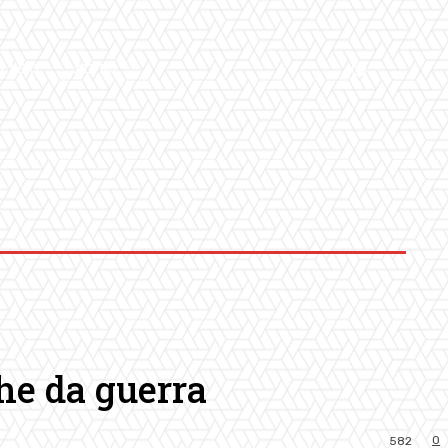
LLERY
ALTRO
che da guerra
0
582