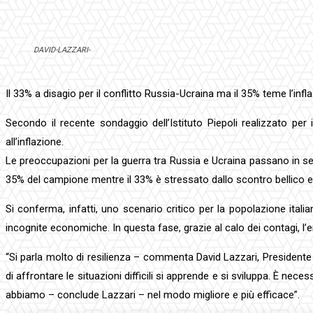
DAVID-LAZZARI-
Il 33% a disagio per il conflitto Russia-Ucraina ma il 35% teme l’infl
Secondo il recente sondaggio dell’Istituto Piepoli realizzato per 
all’inflazione.
Le preoccupazioni per la guerra tra Russia e Ucraina passano in se
35% del campione mentre il 33% è stressato dallo scontro bellico e 
Si conferma, infatti, uno scenario critico per la popolazione ital
incognite economiche. In questa fase, grazie al calo dei contagi, l’e
“Si parla molto di resilienza – commenta David Lazzari, Presidente
di affrontare le situazioni difficili si apprende e si sviluppa. È nec
abbiamo – conclude Lazzari – nel modo migliore e più efficace”.