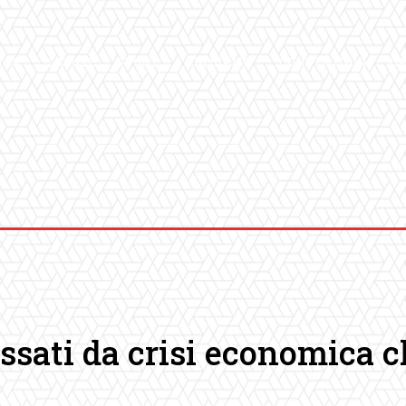
ICA
SALUTE
SPORT
CHI SIAMO
CONVENZIONI
GA
ressati da crisi economica 