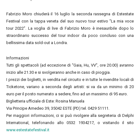
Fabrizio Moro chiuderà il 16 luglio la seconda rassegna di Estestate
Festival con la tappa veneta del suo nuovo tour estivo “La mia voce
tour 2022”. La voglia di live di Fabrizio Moro è inesauribile dopo lo
straordinario successo del tour indoor da poco concluso con una
bellissima data sold-out a Londra.
Informazioni
Tutti gli spettacoli (ad eccezione di “Gaia, Hu, VV”, ore 20.00) avranno
inizio alle 21.30 e si svolgeranno anche in caso di pioggia.
I prezzi dei biglietti, in vendita nel circuito e in tutte le rivendite locali di
Ticketone, variano a seconda degli artisti: si va da un minimo di 20
euro per il posto numerato a sedere, fino ad un massimo di 95 euro.
Biglietteria ufficiale di Este: Rosina Manuela
Via Principe Amedeo 39, 35042 ESTE (PD) tel. 0429 51111.
Per maggiori informazioni, ci si può rivolgere alla segreteria di Delphi
International, telefonando allo 0532 1934217, o visitando il sito
www.estestatefestival.it