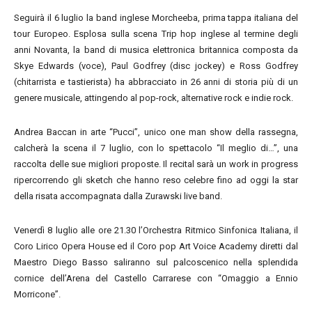
Seguirà il 6 luglio la band inglese Morcheeba, prima tappa italiana del
tour Europeo. Esplosa sulla scena Trip hop inglese al termine degli
anni Novanta, la band di musica elettronica britannica composta da
Skye Edwards (voce), Paul Godfrey (disc jockey) e Ross Godfrey
(chitarrista e tastierista) ha abbracciato in 26 anni di storia più di un
genere musicale, attingendo al pop-rock, alternative rock e indie rock.
Andrea Baccan in arte “Pucci”, unico one man show della rassegna,
calcherà la scena il 7 luglio, con lo spettacolo “Il meglio di…”, una
raccolta delle sue migliori proposte. Il recital sarà un work in progress
ripercorrendo gli sketch che hanno reso celebre fino ad oggi la star
della risata accompagnata dalla Zurawski live band.
Venerdì 8 luglio alle ore 21.30 l’Orchestra Ritmico Sinfonica Italiana, il
Coro Lirico Opera House ed il Coro pop Art Voice Academy diretti dal
Maestro Diego Basso saliranno sul palcoscenico nella splendida
cornice dell’Arena del Castello Carrarese con “Omaggio a Ennio
Morricone”.