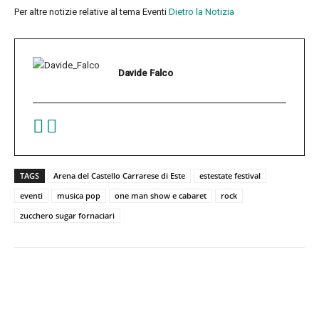
Per altre notizie relative al tema Eventi
Dietro la Notizia
Davide Falco
TAGS
Arena del Castello Carrarese di Este
estestate festival
eventi
musica pop
one man show e cabaret
rock
zucchero sugar fornaciari
Facebook
Twitter
Pinterest
W