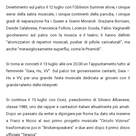
Divertimento sul palco il 12 luglio con l’Oblivion Summer show, i cinque
sensi della satira musicale, i cinque continenti della parodia, i cinque
gradi di separazione fra i Queen e Gianni Morandi. Graziana Borciani,
Davide Calabrese, Francesca Folloni, Lorenzo Scuda, Fabio Vagnarelli
giocheranno sul palco con la musica e il teatro; li hanno definiti
“atomizzatori di repertori musicali, pusher di pillole caricaturali”, ma
anche “meravigliosamente superflui, come le Piramidi”.
Si torna ai concerti il 13 luglio alle ore 20.00 un l’appuntamento tutto al
femminile “Gaia, Hu, VV”. Sul palco tre giovanissime cantanti, Gaia –
Hu e VV, per una grande festa musicale dedicata ai giovani con il
grande talento delle interpreti.
Si continua il 15 luglio con Coez, pseudonimo di Silvano Albanese,
classe 1983, uno dei rapper e cantautori italiani attualmente più amati.
Dopo un passato da writer a dipingere per Roma ha dato vita insieme
a Franz e Nicco al suo primo progetto musicale “Circolo Vizioso”
trasformatosi poi in “Brokenspeakers” e due anni dopo il primo disco
ufficiale “Terapia”.