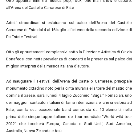
Otto appuntamenti tra musica pop, rock, one man show e cabaret
all’Arena del Castello Carrarese di Este
Artisti straordinari si esibiranno sul palco dell’Arena del Castello
Carrarese di Este dal 4 al 16 luglio all’interno della seconda edizione di
EstEstate Festival.
Otto gli appuntamenti complessivi sotto la Direzione Artistica di Cinzia
Bonafede, con netta prevalenza di concerti e la presenza sul palco dei
migliori interpreti della musica italiana d’autore.
Ad inaugurare il Festival dell’Arena del Castello Carrarese, principale
monumento cittadino noto per la cinta muraria e la torre del mastio che
domina il paese, sarà, lunedì 4 luglio Zucchero “Sugar” Fornaciari, uno
dei maggiori cantautori italiani di fama internazionale, che si esibirà ad
Este, con la sua eccezionale band composta da 10 elementi, nella
prima delle cinque tappe italiane del tour mondiale “World wild tour
2022” che toccherà Europa, Canada e Stati Uniti, Sud America,
Australia, Nuova Zelanda e Asia.