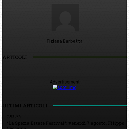
Tiziana Barbetta
ARTICOLI
- Advertisement -
ULTIMI ARTICOLI
CULTURA
“La Spezia Estate Festival”: venerdì 7 agosto, Filippo
Caccamo