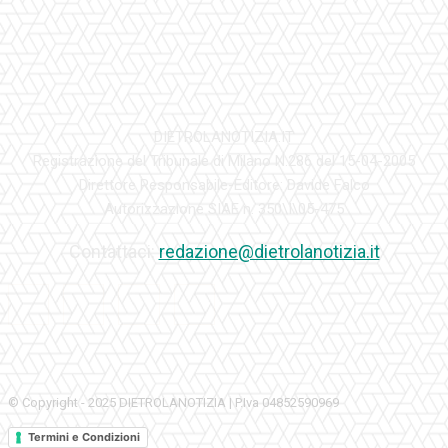
DIETROLANOTIZIA.IT
Registrazione del Tribunale di Milano N.286 del 15-04-2005
Direttore Responsabile-Editore: Davide Falco
Autorizzazione SIAE n. 350\I\05-475
Contattaci:
redazione@dietrolanotizia.it
© Copyright - 2025 DIETROLANOTIZIA | P.Iva 04852590969
Termini e Condizioni