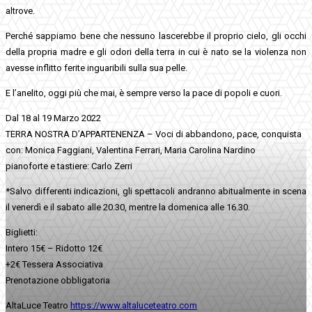
altrove.
Perché sappiamo bene che nessuno lascerebbe il proprio cielo, gli occhi
della propria madre e gli odori della terra in cui è nato se la violenza non
avesse inflitto ferite inguaribili sulla sua pelle.
E l’anelito, oggi più che mai, è sempre verso la pace di popoli e cuori.
Dal 18 al 19 Marzo 2022
TERRA NOSTRA D’APPARTENENZA – Voci di abbandono, pace, conquista
con: Monica Faggiani, Valentina Ferrari, Maria Carolina Nardino
pianoforte e tastiere: Carlo Zerri
*Salvo differenti indicazioni, gli spettacoli andranno abitualmente in scena
il venerdì e il sabato alle 20.30, mentre la domenica alle 16.30.
Biglietti:
Intero 15€ – Ridotto 12€
+2€ Tessera Associativa
Prenotazione obbligatoria
AltaLuce Teatro
https://www.altaluceteatro.com