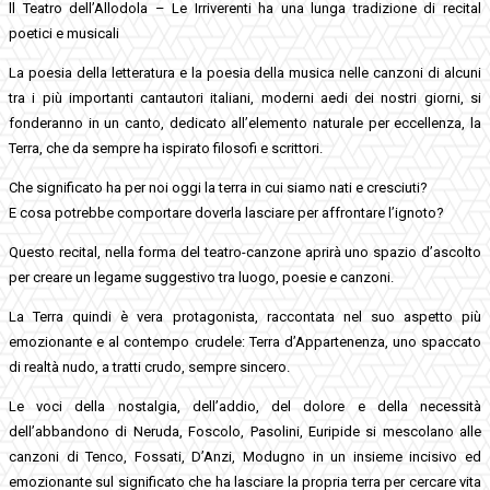
ll Teatro dell’Allodola – Le Irriverenti ha una lunga tradizione di recital
poetici e musicali
La poesia della letteratura e la poesia della musica nelle canzoni di alcuni
tra i più importanti cantautori italiani, moderni aedi dei nostri giorni, si
fonderanno in un canto, dedicato all’elemento naturale per eccellenza, la
Terra, che da sempre ha ispirato filosofi e scrittori.
Che significato ha per noi oggi la terra in cui siamo nati e cresciuti?
E cosa potrebbe comportare doverla lasciare per affrontare l’ignoto?
Questo recital, nella forma del teatro-canzone aprirà uno spazio d’ascolto
per creare un legame suggestivo tra luogo, poesie e canzoni.
La Terra quindi è vera protagonista, raccontata nel suo aspetto più
emozionante e al contempo crudele: Terra d’Appartenenza, uno spaccato
di realtà nudo, a tratti crudo, sempre sincero.
Le voci della nostalgia, dell’addio, del dolore e della necessità
dell’abbandono di Neruda, Foscolo, Pasolini, Euripide si mescolano alle
canzoni di Tenco, Fossati, D’Anzi, Modugno in un insieme incisivo ed
emozionante sul significato che ha lasciare la propria terra per cercare vita