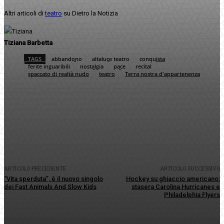
Altri articoli di
teatro
su Dietro la Notizia
Tiziana Barbetta
TAGS
abbandono
altaluce teatro
conquista
ferite inguaribili
nostalgia
pace
recital
spaccato di realtà nudo
teatro
Terra nostra d'appartenenza
Facebook
Twitter
Pinterest
WhatsApp
ARTICOLO PRECEDENTE
ARTICOLO SUCCESSIVO
“Vita sperduta”, è il nuovo singolo
Hockey su ghiaccio americano:
dei Fast Animals And Slow Kids
stasera Carolina Hurricanes e
Philadelphia Flyers