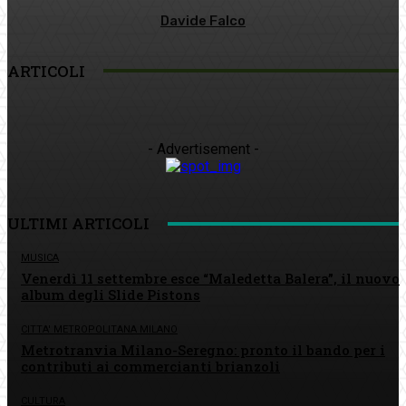
Davide Falco
ARTICOLI
- Advertisement -
ULTIMI ARTICOLI
MUSICA
Venerdì 11 settembre esce “Maledetta Balera”, il nuovo
album degli Slide Pistons
CITTA' METROPOLITANA MILANO
Metrotranvia Milano-Seregno: pronto il bando per i
contributi ai commercianti brianzoli
CULTURA