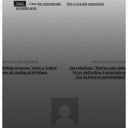
TAGS
Casa del volontariato
film L'ora del crepuscolo
progetto arca
Facebook
Twitter
Pinterest
WhatsApp
ARTICOLO PRECEDENTE
ARTICOLO SUCCESSIVO
Bollate propone “Invito a Teatro”
Sara Manfuso: “Rintracciato dalle
per gli spettacoli di Milano
forze dell’ordine il molestatore
che da mesi mi perseguitava”