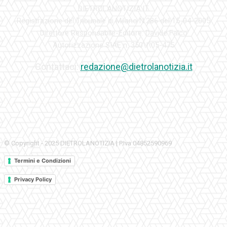
DIETROLANOTIZIA.IT
Registrazione del Tribunale di Milano N.286 del 15-04-2005
Direttore Responsabile-Editore: Davide Falco
Autorizzazione SIAE n. 350\I\05-475
Contattaci:
redazione@dietrolanotizia.it
© Copyright - 2025 DIETROLANOTIZIA | P.Iva 04852590969
Termini e Condizioni
Privacy Policy