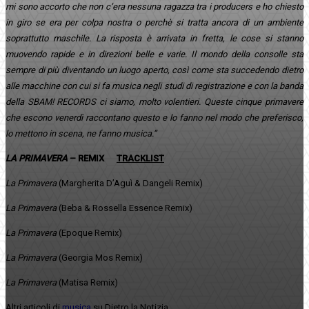
mi sono accorto che non c’era nessuna ragazza tra i producers e ho chiesto
in giro se era per colpa nostra o perchè si tratta ancora di un ambiente
soprattutto maschile. La risposta è arrivata in fretta, le cose si stanno
muovendo rapide e in direzioni belle e varie. Il mondo della consolle sta
sempre di più diventando un luogo aperto, così come sta succedendo dietro
alle macchine con cui si fa musica negli studi di registrazione e con la banda
della SBAM! RECORDS ci siamo, molto volentieri. Queste cinque primavere
che escono venerdì raccontano questo e lo fanno nel modo che preferisco,
lo mettono in scena, ne fanno musica.”
L
A
P
R
I
M
A
V
E
R
A
– REMIX
TRACKLIST
La Primavera
(Margherita D’Aguì & Dangeli Remix)
La Primavera
(Beba & Rossella Essence Remix)
La Primavera
(Epoque Remix)
La Primavera
(Georgia Mos Remix)
La Primavera
(Matisa Remix)
Altri articoli di
musica
su Dietro la Notizia