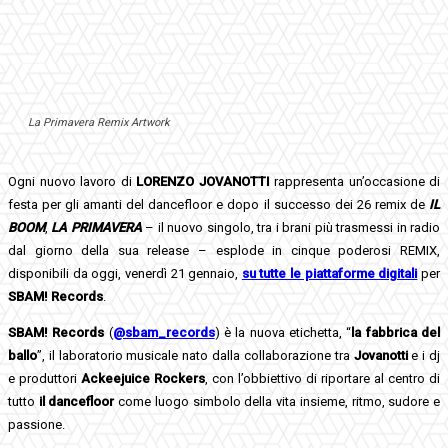
La Primavera Remix Artwork
Ogni nuovo lavoro di
LORENZO JOVANOTTI
rappresenta un’occasione di
festa per gli amanti del dancefloor e dopo il successo dei 26 remix de
IL
BOOM
,
L
A
P
R
I
M
A
V
E
R
A
– il nuovo singolo, tra i brani più trasmessi in radio
dal giorno della sua release – esplode in cinque poderosi REMIX,
disponibili da oggi, venerdì 21 gennaio,
su tutte le piattaforme digitali
per
SBAM! Records
.
SBAM! Records
(
@sbam_records
) è la nuova etichetta, “
la fabbrica del
ballo
”, il laboratorio musicale nato dalla collaborazione tra
Jovanotti
e i dj
e produttori
Ackeejuice Rockers
, con l’obbiettivo di riportare al centro di
tutto
il
dancefloor
come luogo simbolo della vita insieme, ritmo, sudore e
passione.