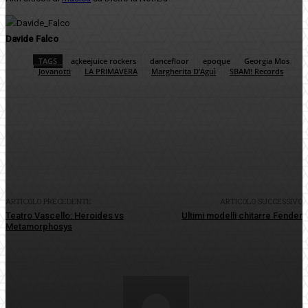
Davide Falco
TAGS
ackeejuice rockers
dancefloor
epoque
Georgia Mos
Jovanotti
LA PRIMAVERA
Margherita D’Aguì
SBAM! Records
Facebook
Twitter
Pinterest
WhatsApp
ARTICOLO PRECEDENTE
ARTICOLO SUCCESSIVO
Teatro Vascello: Heroides vs
Ultimi modelli chitarre Fender
Metamorphosys