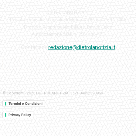
DIETROLANOTIZIA.IT
Registrazione del Tribunale di Milano N.286 del 15-04-2005
Direttore Responsabile-Editore: Davide Falco
Autorizzazione SIAE n. 350\I\05-475
Contattaci:
redazione@dietrolanotizia.it
© Copyright - 2025 DIETROLANOTIZIA | P.Iva 04852590969
Termini e Condizioni
Privacy Policy