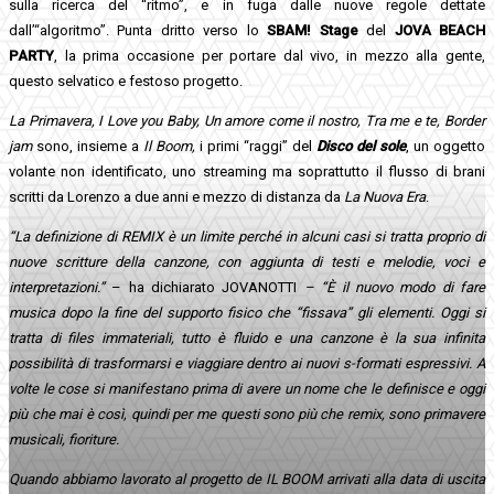
sulla ricerca del “ritmo”, e in fuga dalle nuove regole dettate
dall’“algoritmo”. Punta dritto verso lo
SBAM! Stage
del
JOVA BEACH
PARTY
, la prima occasione per portare dal vivo, in mezzo alla gente,
questo selvatico e festoso progetto.
La Primavera, I Love you Baby, Un amore come il nostro, Tra me e te, Border
jam
sono, insieme a
Il Boom,
i primi “raggi” del
Disco del sole
, un oggetto
volante non identificato, uno streaming ma soprattutto il flusso di brani
scritti da Lorenzo a due anni e mezzo di distanza da
La Nuova Era
.
“La definizione di REMIX è un limite perché in alcuni casi si tratta proprio di
nuove scritture della canzone, con aggiunta di testi e melodie, voci e
interpretazioni
.”
– ha dichiarato JOVANOTTI
– “È il nuovo modo di fare
musica dopo la fine del supporto fisico che “fissava” gli elementi. Oggi si
tratta di files immateriali, tutto è fluido e una canzone è la sua infinita
possibilità di trasformarsi e viaggiare dentro ai nuovi s-formati espressivi. A
volte le cose si manifestano prima di avere un nome che le definisce e oggi
più che mai è così, quindi per me questi sono più che remix, sono primavere
musicali, fioriture.
Quando abbiamo lavorato al progetto de IL BOOM arrivati alla data di uscita