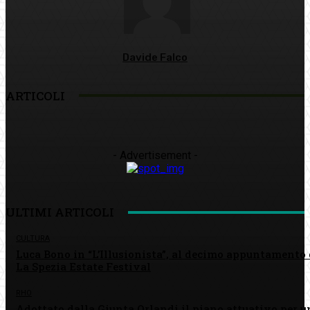
Davide Falco
ARTICOLI
- Advertisement -
ULTIMI ARTICOLI
CULTURA
Luca Bono in “L’Illusionista”, al decimo appuntamento 
La Spezia Estate Festival
RHO
Adottato dalla Giunta Orlandi il piano attuativo per u