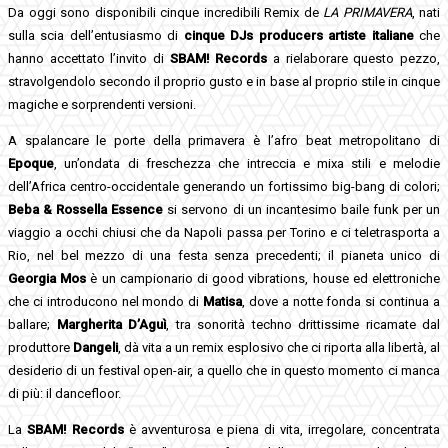
Da oggi sono disponibili cinque incredibili Remix de
L
A
P
R
I
M
A
V
E
R
A
, nati
sulla scia dell’entusiasmo di
cinque DJs producers artiste italiane
che
hanno accettato l’invito di
SBAM! Records
a rielaborare questo pezzo,
stravolgendolo secondo il proprio gusto e in base al proprio stile in cinque
magiche e sorprendenti versioni.
A spalancare le porte della primavera è l’afro beat metropolitano di
Epoque
, un’ondata di freschezza che intreccia e mixa stili e melodie
dell’Africa centro-occidentale generando un fortissimo big-bang di colori;
Beba & Rossella Essence
si servono di un incantesimo baile funk per un
viaggio a occhi chiusi che da Napoli passa per Torino e ci teletrasporta a
Rio, nel bel mezzo di una festa senza precedenti; il pianeta unico di
Georgia Mos
è un campionario di good vibrations, house ed elettroniche
che ci introducono nel mondo di
Matisa
, dove a notte fonda si continua a
ballare;
Margherita D’Aguì
, tra sonorità techno drittissime ricamate dal
produttore
Dangeli
, dà vita a un remix esplosivo che ci riporta alla libertà, al
desiderio di un festival open-air, a quello che in questo momento ci manca
di più: il dancefloor.
La
SBAM! Records
è avventurosa e piena di vita, irregolare, concentrata