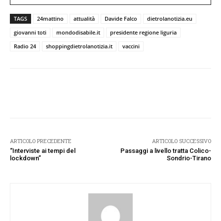
TAGS
24mattino
attualità
Davide Falco
dietrolanotizia.eu
giovanni toti
mondodisabile.it
presidente regione liguria
Radio 24
shoppingdietrolanotizia.it
vaccini
Facebook
Twitter
Pinterest
W
ARTICOLO PRECEDENTE
ARTICOLO SUCCESSIVO
“Interviste ai tempi del
Passaggi a livello tratta Colico-
lockdown”
Sondrio-Tirano