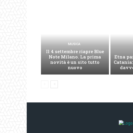
MUSICA
Il 4 settembre riapre Blue
Note Milano. La prima
Etna par
novità è un sito tutto
Catania:
nuovo
davve