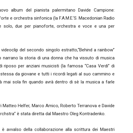
 nuovo album del pianista palermitano Davide Campione:
noforte e orchestra sinfonica (la F.A.M.E.’S. Macedonian Radio
e solo, due per pianoforte, orchestra e voce e una per
l videoclip del secondo singolo estratto,“Behind a rainbow”
lip narrano la storia di una donna che ha vissuto di musica
di riposo per anziani musicisti (la famosa “Casa Verdi” di
 stessa da giovane e tutti i ricordi legati al suo cammino e
à mai sola fin quando avrà dentro di sè la musica a farle
ri Matteo Helfer, Marco Amico, Roberto Terranova e Davide
stra” è stata diretta dal Maestro Oleg Kontradenko.
̀ avvalso della collaborazione alla scrittura dei Maestri