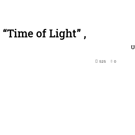
“Time of Light” ,
U
525
0
terest
WhatsApp