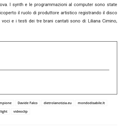
va. I synth e le programmazioni al computer sono state
operto il ruolo di produttore artistico registrando il disco
oci e i testi dei tre brani cantati sono di: Liliana Cimino,
ampione
Davide Falco
dietrolanotizia.eu
mondodisabile.lt
light
videoclip