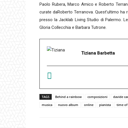
Paolo Rubera, Marco Amico e Roberto Terrano
curate daRoberto Terranova. Quest’ultimo ha ric
presso la Jacklab Living Studio di Palermo. Le v
Gloria Collecchia e Barbara Tutrone.
Tiziana Barbetta
TAGS
Behind a rainbow
composizioni
davide c
musica
nuovo album
online
pianista
time of 