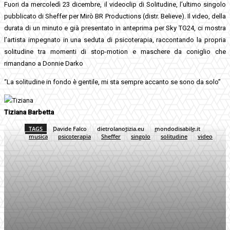
Fuori da mercoledì 23 dicembre, il videoclip di Solitudine, l’ultimo singolo
pubblicato di Sheffer per Mirò BR Productions (distr. Believe). Il video, della
durata di un minuto e già presentato in anteprima per Sky TG24, ci mostra
l’artista impegnato in una seduta di psicoterapia, raccontando la propria
solitudine tra momenti di stop-motion e maschere da coniglio che
rimandano a Donnie Darko
“La solitudine in fondo è gentile, mi sta sempre accanto se sono da solo”
Tiziana Barbetta
TAGS
Davide Falco
dietrolanotizia.eu
mondodisabile.it
musica
psicoterapia
Sheffer
singolo
solitudine
video
Facebook
Twitter
Pinterest
WhatsApp