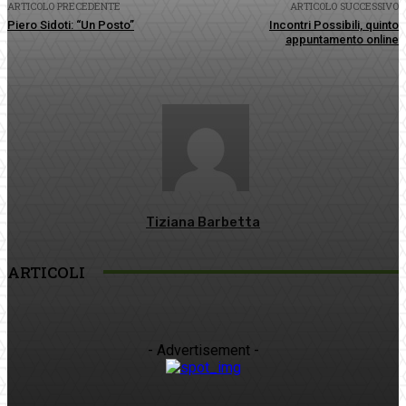
ARTICOLO PRECEDENTE
ARTICOLO SUCCESSIVO
Piero Sidoti: “Un Posto”
Incontri Possibili, quinto
appuntamento online
Tiziana Barbetta
ARTICOLI
- Advertisement -