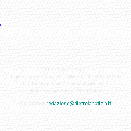
DIETROLANOTIZIA.IT
Registrazione del Tribunale di Milano N.286 del 15-04-2005
Direttore Responsabile-Editore: Davide Falco
Autorizzazione SIAE n. 350\I\05-475
Contattaci:
redazione@dietrolanotizia.it