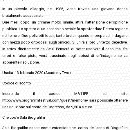
In un piccolo villaggio, nel 1986, viene trovata una giovane donna
brutalmente assassinata.
Due mesi dopo, un crimine molto simile, attira l’attenzione dell’opinione
pubblica. Lo spettro di un assassino seriale fa sprofondare l’intera regione
nel terrore. Due poliziotti locali, tanto brutali quanto impreparati, indagano
con mezzi poco ortodossi sugli omicidi. Si unirà a loro un terzo detective,
in arrivo direttamente da Seul. Penserà di poter risolvere il caso ma, fra
errori e false piste, verrà trascinato negli abissi di un’indagine senza
apparente risoluzione.
Uscita: 13 febbraio 2020 (Academy Two)
Codice di sconto
Inserendo il codice MA11PR sul sito
http://www.biografilmfestival.com/guest/memorie/ sarà possibile ottenere
una riduzione sul costo dell’ingresso, da 9,50 a 6 euro
Che cos’è Sala Biografilm
Sala Biografilm nasce come estensione nel corso dell’anno di Biografilm