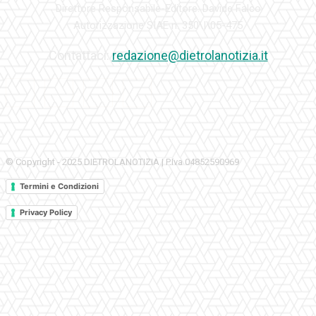
Direttore Responsabile-Editore: Davide Falco
Autorizzazione SIAE n. 350\I\05-475
Contattaci:
redazione@dietrolanotizia.it
© Copyright - 2025 DIETROLANOTIZIA | P.Iva 04852590969
Termini e Condizioni
Privacy Policy