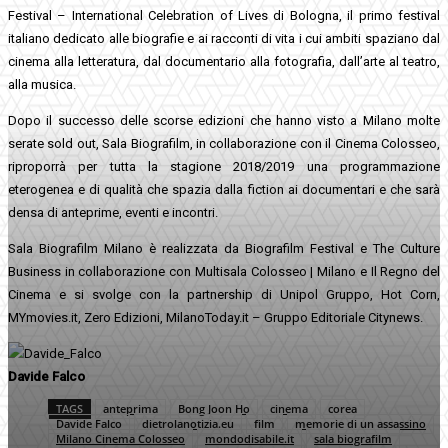
Festival – International Celebration of Lives di Bologna, il primo festival
italiano dedicato alle biografie e ai racconti di vita i cui ambiti spaziano dal
cinema alla letteratura, dal documentario alla fotografia, dall’arte al teatro,
alla musica.
Dopo il successo delle scorse edizioni che hanno visto a Milano molte
serate sold out, Sala Biografilm, in collaborazione con il Cinema Colosseo,
riproporrà per tutta la stagione 2018/2019 una programmazione
eterogenea e di qualità che spazia dalla fiction ai documentari e che sarà
densa di anteprime, eventi e incontri.
Sala Biografilm Milano è realizzata da Biografilm Festival e The Culture
Business in collaborazione con Multisala Colosseo | Milano e Il Regno del
Cinema e si svolge con la partnership di Unipol Gruppo, Hot Corn,
MYmovies.it, Zero Edizioni, MilanoToday.it – Gruppo Editoriale Citynews.
Davide Falco
TAGS
anteprima
Bong Joon Ho
cinema
corea
Davide Falco
dietrolanotizia.eu
film
memorie di un assassino
Milano Cinema Colosseo
mondodisabile.it
sala biografilm