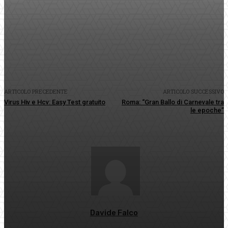
Facebook
Twitter
Pinterest
WhatsApp
ARTICOLO PRECEDENTE
ARTICOLO SUCCESSIVO
Virus Hiv e Hcv: Easy Test gratuito
Roma: “Gran Ballo di Carnevale tra
le epoche”
Davide Falco