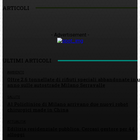
ARTICOLI
- Advertisement -
ULTIMI ARTICOLI
AMBIENTE
Oltre 2,6 tonnellate di rifiuti speciali abbandonate in 
anno sulle autostrade Milano Serravalle
SALUTE
Al Policlinico di Milano arrivano due nuovi robot
chirurgici made in China
ATTUALITA'
Edilizia residenziale pubblica. Cercasi gestore per 44
alloggi