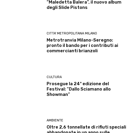
“Maledetta Balera”, il nuovo album
degli Slide Pistons
CITTA' METROPOLITANA MILANO
Metrotranvia Milano-Seregno:
pronto il bando per i contributi ai
commercianti brianzoli
CULTURA
Prosegue la 24ª edizione del
Festival: “Dallo Sciamano allo
Showman”
AMBIENTE
Oltre 2,6 tonnellate di rifiuti speciali
abbandonate in un anno sulle