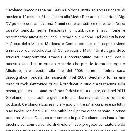
Gerolamo Sacco nasce nel 1980 a Bologna. Inizia ad appassionarsi di
musica a 19 anni e a 21 anni entra alla Media Records alla corte di Gigi
D’Agostino con cui lavorerà 5 anni come produttore e ideatore. Dopo
questo periodo sente l’esigenza di pubblicare a suo nome e
sperimentare nuovi suoni, così le strade si dividono. Nel 2007 si laurea
in Storia della Musica Moderna e Contemporanea e in seguito viene
ammesso, da autodidatta, al Conservatorio Martini di Bologna dove
studierà composizione armonia e contrappunto per 4 anni con il
maestro Grandi. È in questo periodo che prende forma il progetto
Miraloop, che debutta alla fine del 2008 come la “prima casa
discografica fondata da musicisti”. Nel 2009 Gerolamo forma una
band di rock elettronico di cui è producer in studio e tastierista sulla
scena, gli Insex: la band però non è destinata a durare, così nel 2011
Gerolamo inizia a buttare giù tutte le sue idee musicali sotto forma di
podcast, Gerolandia Express, un “viaggio in treno” in cui presenta tutti i
suoi inediti. Ma è nel 2013 che pubblica il primo disco cantato in prima
persona: Alieno. Da questo momento in poi Gerolamo continua a fare
dischi e canzoni cercando di dividere il suo progetto cantautorale da