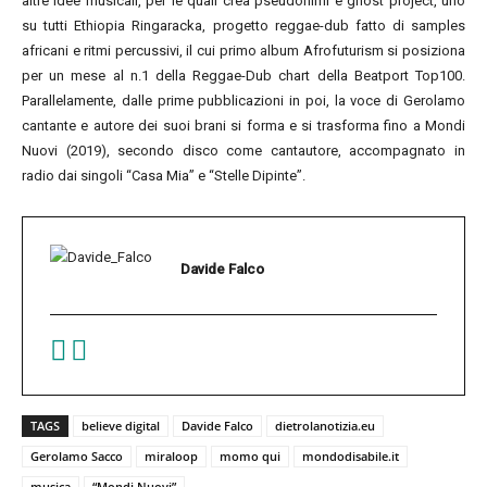
altre idee musicali, per le quali crea pseudonimi e ghost project, uno
su tutti Ethiopia Ringaracka, progetto reggae-dub fatto di samples
africani e ritmi percussivi, il cui primo album Afrofuturism si posiziona
per un mese al n.1 della Reggae-Dub chart della Beatport Top100.
Parallelamente, dalle prime pubblicazioni in poi, la voce di Gerolamo
cantante e autore dei suoi brani si forma e si trasforma fino a Mondi
Nuovi (2019), secondo disco come cantautore, accompagnato in
radio dai singoli “Casa Mia” e “Stelle Dipinte”.
Davide Falco
TAGS
believe digital
Davide Falco
dietrolanotizia.eu
Gerolamo Sacco
miraloop
momo qui
mondodisabile.it
musica
“Mondi Nuovi”