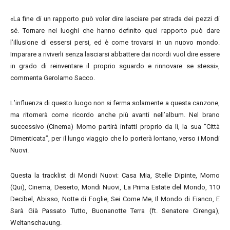
«La fine di un rapporto può voler dire lasciare per strada dei pezzi di
sé. Tornare nei luoghi che hanno definito quel rapporto può dare
l’illusione di essersi persi, ed è come trovarsi in un nuovo mondo.
Imparare a riviverli senza lasciarsi abbattere dai ricordi vuol dire essere
in grado di reinventare il proprio sguardo e rinnovare se stessi»,
commenta Gerolamo Sacco.
L’influenza di questo luogo non si ferma solamente a questa canzone,
ma ritornerà come ricordo anche più avanti nell’album. Nel brano
successivo (Cinema) Momo partirà infatti proprio da lì, la sua “Città
Dimenticata”, per il lungo viaggio che lo porterà lontano, verso i Mondi
Nuovi.
Questa la tracklist di Mondi Nuovi: Casa Mia, Stelle Dipinte, Momo
(Qui), Cinema, Deserto, Mondi Nuovi, La Prima Estate del Mondo, 110
Decibel, Abisso, Notte di Foglie, Sei Come Me, Il Mondo di Fianco, E
Sarà Già Passato Tutto, Buonanotte Terra (ft. Senatore Cirenga),
Weltanschauung.