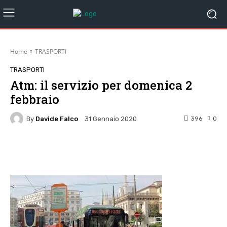
Home
TRASPORTI
TRASPORTI
Atm: il servizio per domenica 2
febbraio
By
Davide Falco
396
0
31 Gennaio 2020
Facebook
Twitter
Pinterest
W