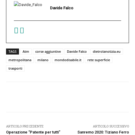
Davide Falco
TAGS
Atm
corse aggiuntive
Davide Falco
dietrolanotizia.eu
metropolitana
milano
mondodisabile.it
rete superficie
trasporti
Facebook
Twitter
Pinterest
W
ARTICOLO PRECEDENTE
ARTICOLO SUCCESSIVO
Operazione “Patente per tutti”
Sanremo 2020: Tiziano Ferro