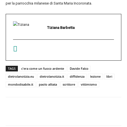
per la parrocchia milanese di Santa Maria Incoronata.
Tiziana Barbetta
TAGS
c'era come un fuoco ardente
Davide Falco
dietrolanotizia.eu
dietrolanotizia.it
diffidenza
lezione
libri
mondodisabile.it
paolo alliata
scrittore
vittimismo
Facebook
Twitter
Pinterest
W