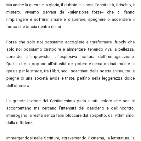
Ma anche la guerra e la gloria, il dubbio e la noia, l’ospitalità, il rischio, il
mistero. Viviamo pervasi da «silenziose forze» che ci fanno
rimpiangere e soffrire, amare e disperare, spegnere o accendere il
fuoco che brucia dentro di noi.
Forze che solo noi possiamo accogliere e trasformare, fuochi che
solo noi possiamo custodire e alimentare, tenendo viva la bellezza,
aprendo all’imprevisto, all’esplosiva fioritura dell’immaginazione.
Quella che si oppone all’ottusità del potere e cerca ostinatamente la
grazia per le strade, tra i libri, negli scantinati della nostra anima, tra le
pieghe di una società avida e triste, perfino nella leggerezza dolce
dell’effimero.
La grande lezione del Cristianesimo parla a tutti coloro che non si
accontentano ma cercano l’intensità del desiderio e dell’incontro,
interrogano la realtà senza farsi bloccare dal sospetto, dal vittimismo,
dalla diffidenza.
Immergendosi nelle Scritture, attraversando il cinema, la letteratura, la