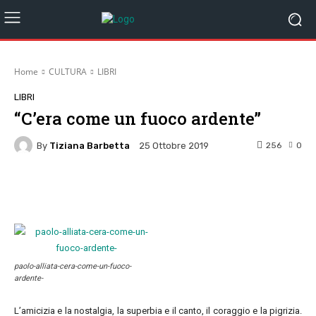
Home
CULTURA
LIBRI
LIBRI
“C’era come un fuoco ardente”
By
Tiziana Barbetta
256
0
25 Ottobre 2019
Facebook
Twitter
Pinterest
W
paolo-alliata-cera-come-un-fuoco-
ardente-
L’amicizia e la nostalgia, la superbia e il canto, il coraggio e la pigrizia.