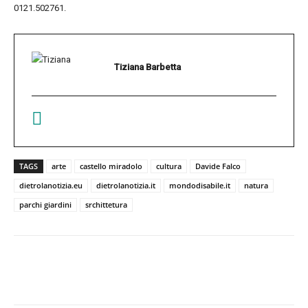
0121.502761.
Tiziana Barbetta
TAGS
arte
castello miradolo
cultura
Davide Falco
dietrolanotizia.eu
dietrolanotizia.it
mondodisabile.it
natura
parchi giardini
srchittetura
Facebook
Twitter
Pinterest
W