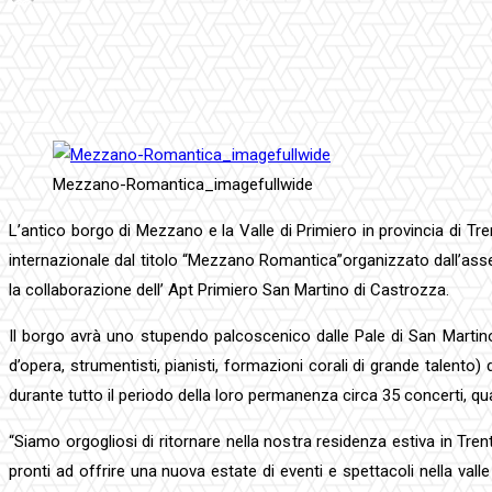
Facebook
Twitter
Pinterest
WhatsApp
Mezzano-Romantica_imagefullwide
L’antico borgo di Mezzano e la Valle di Primiero in provincia di Tre
internazionale dal titolo “Mezzano Romantica”organizzato dall’asses
la collaborazione dell’ Apt Primiero San Martino di Castrozza.
Il borgo avrà uno stupendo palcoscenico dalle Pale di San Martino 
d’opera, strumentisti, pianisti, formazioni corali di grande talento
durante tutto il periodo della loro permanenza circa 35 concerti, qu
“Siamo orgogliosi di ritornare nella nostra residenza estiva in Tre
pronti ad offrire una nuova estate di eventi e spettacoli nella va