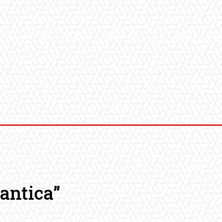
ICA
SALUTE
SPORT
CHI SIAMO
CONVENZIONI
GA
antica”