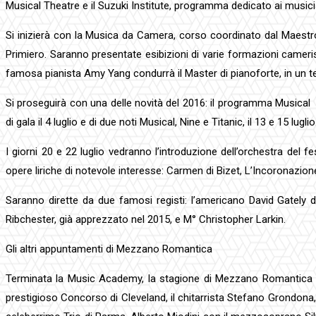
Musical Theatre e il Suzuki Institute, programma dedicato ai musici
Si inizierà con la Musica da Camera, corso coordinato dal Maestro
Primiero. Saranno presentate esibizioni di varie formazioni camerist
famosa pianista Amy Yang condurrà il Master di pianoforte, in un te
Si proseguirà con una delle novità del 2016: il programma Musical c
di gala il 4 luglio e di due noti Musical, Nine e Titanic, il 13 e 15 luglio
I giorni 20 e 22 luglio vedranno l’introduzione dell’orchestra del 
opere liriche di notevole interesse: Carmen di Bizet, L’Incoronazio
Saranno dirette da due famosi registi: l’americano David Gately d
Ribchester, già apprezzato nel 2015, e M° Christopher Larkin.
Gli altri appuntamenti di Mezzano Romantica
Terminata la Music Academy, la stagione di Mezzano Romantica con
prestigioso Concorso di Cleveland, il chitarrista Stefano Grondona, r