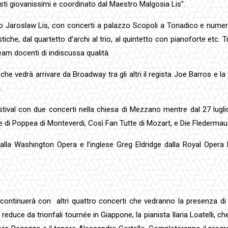
sti giovanissimi e coordinato dal Maestro Malgosia Lis”.
 Jaroslaw Lis, con concerti a palazzo Scopoli a Tonadico e numerose
iche, dal quartetto d’archi al trio, al quintetto con pianoforte etc. T
am docenti di indiscussa qualità.
he vedrà arrivare da Broadway tra gli altri il regista Joe Barros e 
.
festival con due concerti nella chiesa di Mezzano mentre dal 27 lugli
ne di Poppea di Monteverdi, Così Fan Tutte di Mozart, e Die Fledermau
alla Washington Opera e l’inglese Greg Eldridge dalla Royal Opera H
tinuerà con altri quattro concerti che vedranno la presenza di mus
educe da trionfali tournée in Giappone, la pianista Ilaria Loatelli, ch