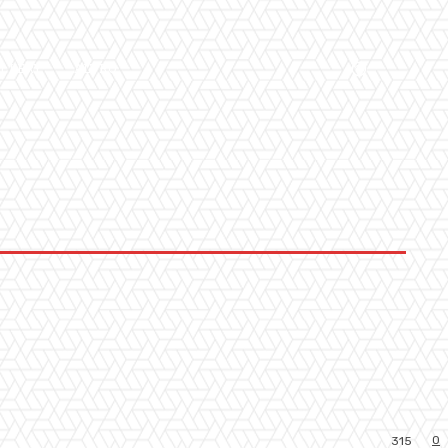
LLERY
ALTRO
0
315