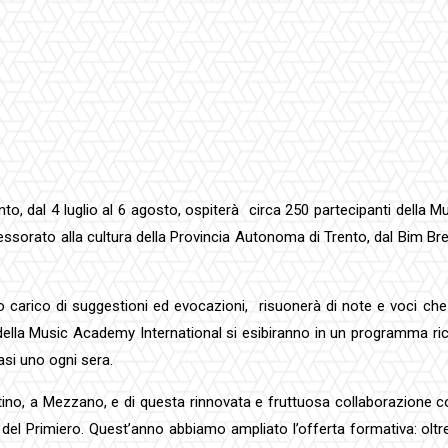
nto, dal 4 luglio al 6 agosto, ospiterà circa 250 partecipanti della M
sorato alla cultura della Provincia Autonoma di Trento, dal Bim Bren
carico di suggestioni ed evocazioni, risuonerà di note e voci che sar
) della Music Academy International si esibiranno in un programma ricc
asi uno ogni sera.
ntino, a Mezzano, e di questa rinnovata e fruttuosa collaborazione c
lle del Primiero. Quest’anno abbiamo ampliato l’offerta formativa: 