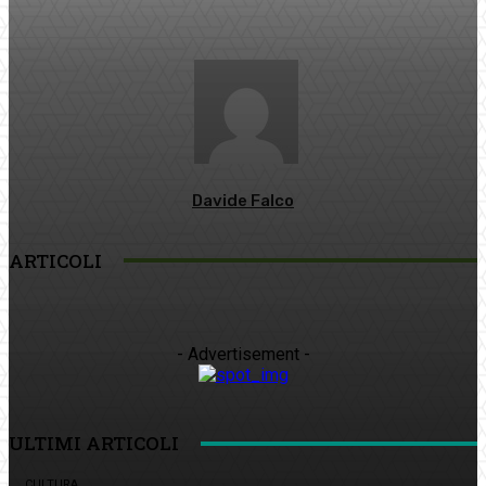
Davide Falco
ARTICOLI
- Advertisement -
ULTIMI ARTICOLI
CULTURA