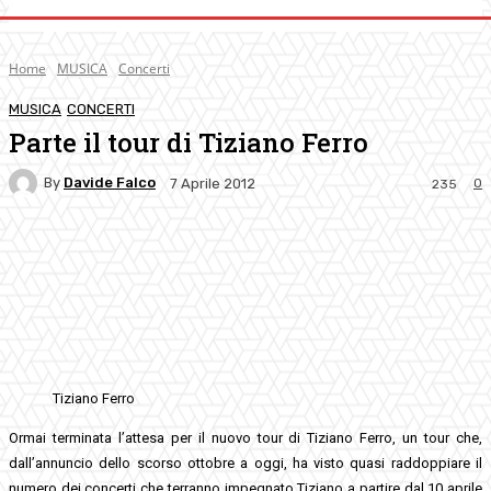
Home
MUSICA
Concerti
MUSICA
CONCERTI
Parte il tour di Tiziano Ferro
By
Davide Falco
0
7 Aprile 2012
235
Facebook
Twitter
Pinterest
WhatsApp
Tiziano Ferro
Ormai terminata l’attesa per il nuovo tour di Tiziano Ferro, un tour che,
dall’annuncio dello scorso ottobre a oggi, ha visto quasi raddoppiare il
numero dei concerti che terranno impegnato Tiziano a partire dal 10 aprile