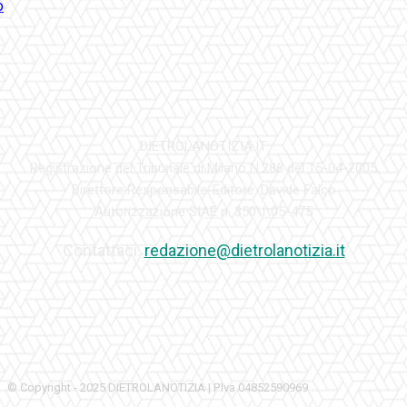
DIETROLANOTIZIA.IT
Registrazione del Tribunale di Milano N.286 del 15-04-2005
Direttore Responsabile-Editore: Davide Falco
Autorizzazione SIAE n. 350\I\05-475
Contattaci:
redazione@dietrolanotizia.it
© Copyright - 2025 DIETROLANOTIZIA | P.Iva 04852590969