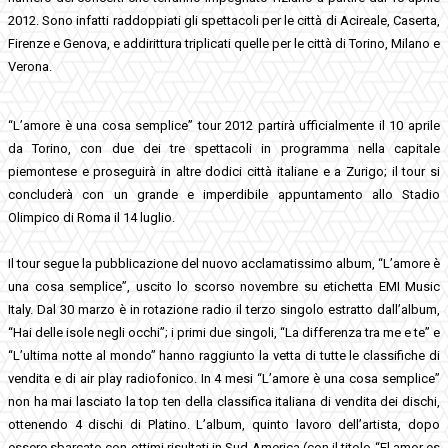
2012. Sono infatti raddoppiati gli spettacoli per le città di Acireale, Caserta,
Firenze e Genova, e addirittura triplicati quelle per le città di Torino, Milano e
Verona.
“L’amore è una cosa semplice” tour 2012 partirà ufficialmente il 10 aprile
da Torino, con due dei tre spettacoli in programma nella capitale
piemontese e proseguirà in altre dodici città italiane e a Zurigo; il tour si
concluderà con un grande e imperdibile appuntamento allo Stadio
Olimpico di Roma il 14 luglio.
Il tour segue la pubblicazione del nuovo acclamatissimo album, “L’amore è
una cosa semplice”, uscito lo scorso novembre su etichetta EMI Music
Italy. Dal 30 marzo è in rotazione radio il terzo singolo estratto dall’album,
“Hai delle isole negli occhi”; i primi due singoli, “La differenza tra me e te” e
“L’ultima notte al mondo” hanno raggiunto la vetta di tutte le classifiche di
vendita e di air play radiofonico. In 4 mesi “L’amore è una cosa semplice”
non ha mai lasciato la top ten della classifica italiana di vendita dei dischi,
ottenendo 4 dischi di Platino. L’album, quinto lavoro dell’artista, dopo
essere sbarcato con ottimi risultati in Sud America (con il titolo “El amor es