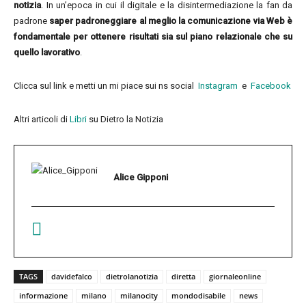
notizia
. In un’epoca in cui il digitale e la disintermediazione la fan da
padrone
saper padroneggiare al meglio la comunicazione via Web è
fondamentale per ottenere risultati sia sul piano relazionale che su
quello lavorativo
.
Clicca sul link e metti un mi piace sui ns social
Instagram
e
Facebook
Altri articoli di
Libri
su Dietro la Notizia
Alice Gipponi
TAGS
davidefalco
dietrolanotizia
diretta
giornaleonline
informazione
milano
milanocity
mondodisabile
news