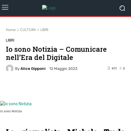
Home
CULTURA
LIBRI
LIBRI
Io sono Notizia – Comunicare
nell’Era del Digitale
By
Alice Gipponi
411
0
12 Maggio 2023
Facebook
Twitter
Pinterest
W
Io sono Notizia