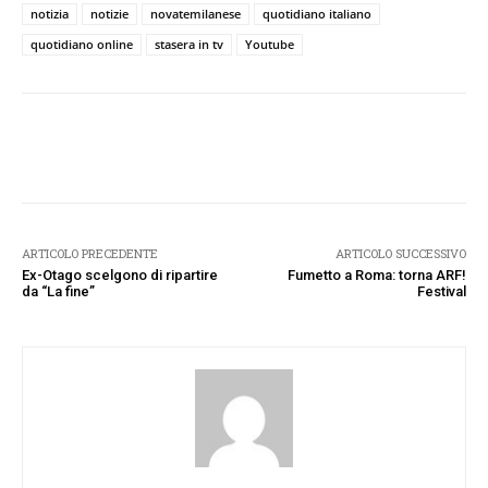
notizia
notizie
novatemilanese
quotidiano italiano
quotidiano online
stasera in tv
Youtube
Facebook
Twitter
Pinterest
W
ARTICOLO PRECEDENTE
ARTICOLO SUCCESSIVO
Ex-Otago scelgono di ripartire
Fumetto a Roma: torna ARF!
da “La fine”
Festival