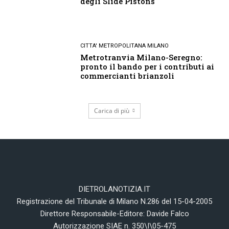
degli Slide Pistons
CITTA' METROPOLITANA MILANO
Metrotranvia Milano-Seregno:
pronto il bando per i contributi ai
commercianti brianzoli
Carica di più
DIETROLANOTIZIA.IT
Registrazione del Tribunale di Milano N.286 del 15-04-2005
Direttore Responsabile-Editore: Davide Falco
Autorizzazione SIAE n. 350\I\05-475