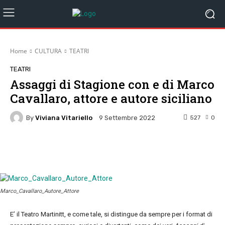
Home
CULTURA
TEATRI
TEATRI
Assaggi di Stagione con e di Marco
Cavallaro, attore e autore siciliano
By
Viviana Vitariello
527
0
9 Settembre 2022
Facebook
Twitter
Pinterest
W
Marco_Cavallaro_Autore_Attore
E’ il Teatro Martinitt, e come tale, si distingue da sempre per i format di