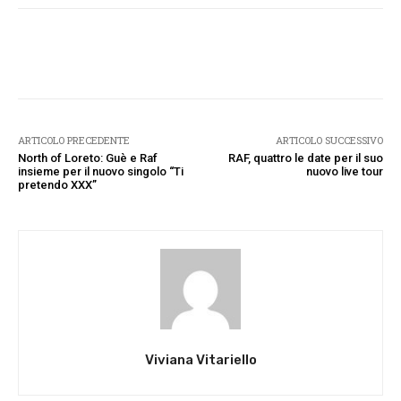
Facebook
Twitter
Pinterest
W
ARTICOLO PRECEDENTE
ARTICOLO SUCCESSIVO
North of Loreto: Guè e Raf
RAF, quattro le date per il suo
insieme per il nuovo singolo “Ti
nuovo live tour
pretendo XXX”
Viviana Vitariello