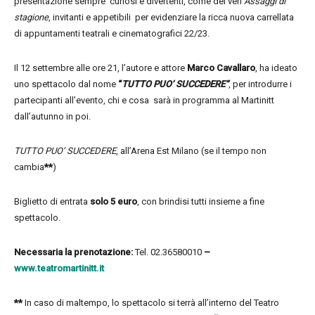
presentazione sempre curiosi e divertenti, come dei veri
Assaggi di
stagione
, invitanti e appetibili per evidenziare la ricca nuova carrellata
di appuntamenti teatrali e cinematografici 22/23.
Il 12 settembre alle ore 21, l’autore e attore
Marco Cavallaro
, ha ideato
uno spettacolo dal nome
“
TUTTO PUO’ SUCCEDERE”
, per introdurre i
partecipanti all’evento, chi e cosa sarà in programma al Martinitt
dall’autunno in poi.
TUTTO PUO’ SUCCEDERE
, all’Arena Est Milano (se il tempo non
cambia
**
)
Biglietto di entrata
solo 5 euro
, con brindisi tutti insieme a fine
spettacolo.
Necessaria la prenotazione:
Tel. 02.36580010
–
www.teatromartinitt.it
**
In caso di maltempo, lo spettacolo si terrà all’interno del Teatro