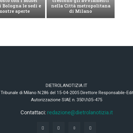
osto con i Musei
crescono gli avviamenti
i Bologna le sedi e
nella Città metropolitana
mostre aperte
di Milano
DIETROLANOTIZIA.IT
 Tribunale di Milano N.286 del 15-04-2005 Direttore Responsabile-Edi
Autorizzazione SIAE n. 350\I\05-475
Contattaci:
redazione@dietrolanotizia.it