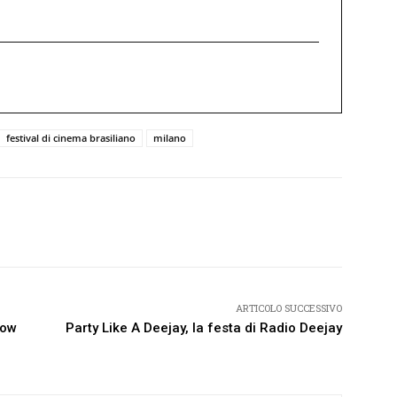
festival di cinema brasiliano
milano
Twitter
Pinterest
WhatsApp
ARTICOLO SUCCESSIVO
how
Party Like A Deejay, la festa di Radio Deejay