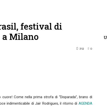
sil, festival di
 a Milano
U
312
0
terest
WhatsApp
o cuore! Come nella prima strofa di “Disparada”, brano di
e indimenticabile di Jair Rodrigues, il ritorno di
AGENDA