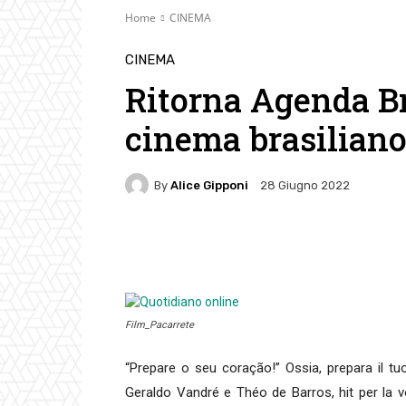
Home
CINEMA
CINEMA
Ritorna Agenda Bra
cinema brasiliano
By
Alice Gipponi
28 Giugno 2022
Facebook
Twitter
Pin
Film_Pacarrete
“Prepare o seu coração!” Ossia, prepara il tu
Geraldo Vandré e Théo de Barros, hit per la voc