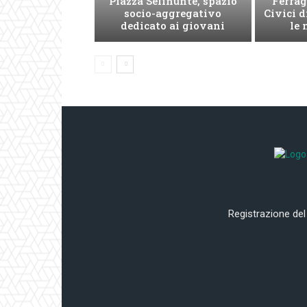
Piazza Selinunte, spazio
Ferrag
socio-aggregativo
Civici d
dedicato ai giovani
le 
Registrazione del