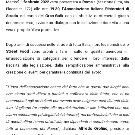
Martedì
1 febbraio 2022
verrà presentata a
Roma
a (Stazione Birra, via
Placanica 172) alle ore
19.30,
l’
Associazione Italiana Ristoratori di
Strada
, nel corso del
Gran Galà
, con gli obiettivi di ottenere il giusto
riconoscimento, avviare un dialogo con le istituzioni e dare vita a una
vera e propria filiera produttiva.
Dopo anni di successi nelle strade di tutta Italia, i professionisti dello
Street Food
sono pronti a fare il salto di qualità, unendosi in
un’associazione di categoria per difendere i loro interessi: dalla
fiscalità alla legislazione, dalla semplificazione amministrativa alla
creazione di eventi per garantire la continuità del lavoro.
“
L’idea dell’associazione nasce dal fatto che in questi due lunghi anni
non siamo stati difesi o tutelati a sufficienza dallo Stato, che ci ha
accomunati agli ambulanti pur avendo delle esigenze così distanti dalle
loro. Vogliamo far capire alle amministrazioni e alle istituzioni che non
siamo concorrenti privilegiati dei ristoratori, ma professionisti che al pari
di questi ultimi hanno un’attività, dei dipendenti e contribuiscono come
tutti al benessere del Paese
”, dichiara
Alfredo Orofino,
presidente