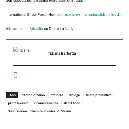
dell’Associazione Italiana Ristoratori di Strada.
International Street Food: Home
https://www.internationalstreetfood.it
Altri articoli di
Attualità
su Dietro La Notizia
Tiziana Barbetta
TAGS
alfredo orofino
attualità
dialogo
filiera produttiva
professionisti
riconoscimento
street food
’Associazione Italiana Ristoratori di Strada