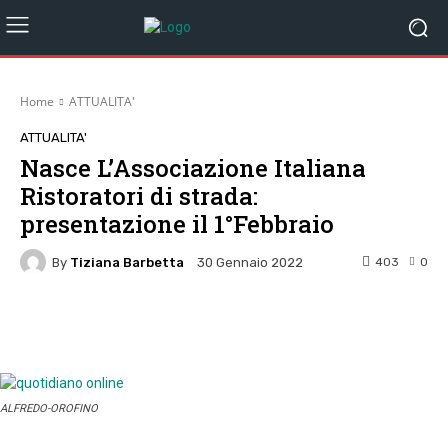
Home
ATTUALITA'
ATTUALITA'
Nasce L’Associazione Italiana
Ristoratori di strada:
presentazione il 1°Febbraio
By
Tiziana Barbetta
403
0
30 Gennaio 2022
Facebook
Twitter
Pinterest
W
ALFREDO-OROFINO