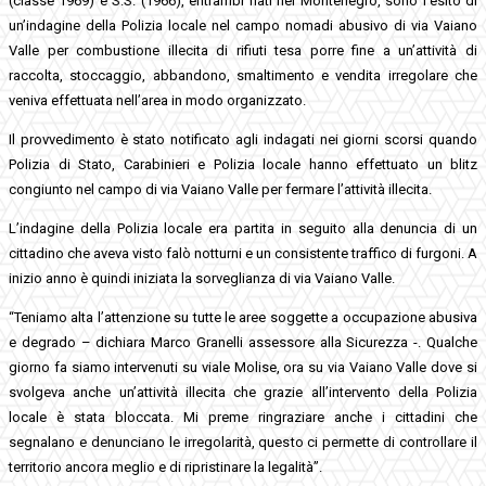
(classe 1969) e S.S. (1966), entrambi nati nel Montenegro, sono l’esito di
un’indagine della Polizia locale nel campo nomadi abusivo di via Vaiano
Valle per combustione illecita di rifiuti tesa porre fine a un’attività di
raccolta, stoccaggio, abbandono, smaltimento e vendita irregolare che
veniva effettuata nell’area in modo organizzato.
Il provvedimento è stato notificato agli indagati nei giorni scorsi quando
Polizia di Stato, Carabinieri e Polizia locale hanno effettuato un blitz
congiunto nel campo di via Vaiano Valle per fermare l’attività illecita.
L’indagine della Polizia locale era partita in seguito alla denuncia di un
cittadino che aveva visto falò notturni e un consistente traffico di furgoni. A
inizio anno è quindi iniziata la sorveglianza di via Vaiano Valle.
“Teniamo alta l’attenzione su tutte le aree soggette a occupazione abusiva
e degrado – dichiara Marco Granelli assessore alla Sicurezza -. Qualche
giorno fa siamo intervenuti su viale Molise, ora su via Vaiano Valle dove si
svolgeva anche un’attività illecita che grazie all’intervento della Polizia
locale è stata bloccata. Mi preme ringraziare anche i cittadini che
segnalano e denunciano le irregolarità, questo ci permette di controllare il
territorio ancora meglio e di ripristinare la legalità”.