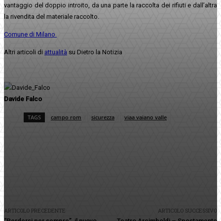
vantaggio del doppio introito, da una parte la raccolta dei rifiuti e dall’altra
la rivendita del materiale raccolto.
Comune di Milano
Altri articoli di
attualità
su Dietro la Notizia
Davide Falco
TAGS
campo rom
sicurezza
viaa vaiano valle
Facebook
Twitter
Pinterest
WhatsApp
ARTICOLO PRECEDENTE
ARTICOLO SUCCESSIVO
“Perdersi per sempre”, il nuovo
Teatro Arcimboldi – Spostamento