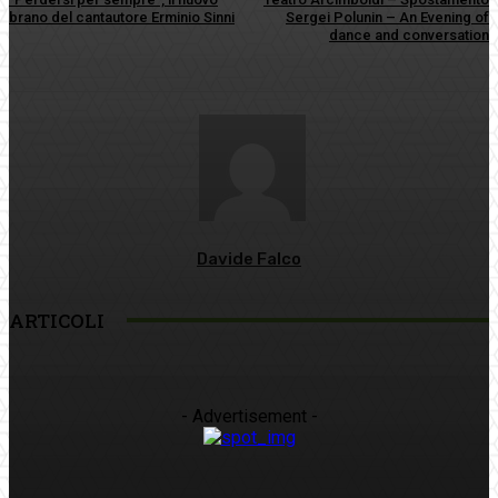
brano del cantautore Erminio Sinni
Sergei Polunin – An Evening of
dance and conversation
Davide Falco
ARTICOLI
- Advertisement -