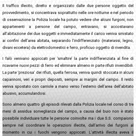
Il traffico illecito, diretto e organizzato dalle due persone oggetto del
provvedimento, si concentrava soprattutto nelle ore notturne e nel periodo
di osservazione la Polizia locale ha potuto vedere che alcuni furgoni, non
appartenenti a persone del campo, entravano, si accostavano
all’abitazione dei due soggetti e immediatamente il carico veniva smistato
ai confini dell’area abitata, separando l’indifferenziato (materassi, legno,
divani eccetera) da elettrodomestici e ferro, proficuo oggetto di rivendita.
I falò venivano appiccati per ‘smaltire’ la parte indifferenziata al fine di
ricavarne nuovi pezzi di ferro ed eliminare almeno in parte rifiuti invendibili.
La parte ‘preziosa’ dei rifiuti, quella ferrosa, veniva quindi stoccata in alcuni
capannoni, veri e propri depositi, sempre ai margini del campo. Il resto
veniva spostato con carriole a mano verso l’esterno dell’area dell’abitato
abusivo, accumulandosi.
Sono almeno quattro gli episodi rilevati dalla Polizia locale nel corso di tre
mesi di assidua sorveglianza del campo, a causa del buio non è stato
possibile individuare tutte le persone coinvolte ma i due S.S. compaiono
sempre nel coordinare le operazioni illecite, dall’arrivo dei furgoni al
momento in cui i fuochi vengono appiccati. L’attività illecita aveva il