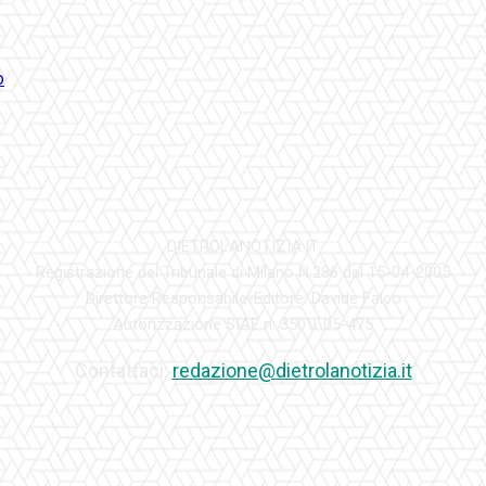
DIETROLANOTIZIA.IT
Registrazione del Tribunale di Milano N.286 del 15-04-2005
Direttore Responsabile-Editore: Davide Falco
Autorizzazione SIAE n. 350\I\05-475
Contattaci:
redazione@dietrolanotizia.it