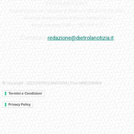
DIETROLANOTIZIA.IT
Registrazione del Tribunale di Milano N.286 del 15-04-2005
Direttore Responsabile-Editore: Davide Falco
Autorizzazione SIAE n. 350\I\05-475
Contattaci:
redazione@dietrolanotizia.it
© Copyright - 2025 DIETROLANOTIZIA | P.Iva 04852590969
Termini e Condizioni
Privacy Policy