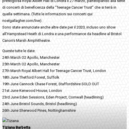
prestigiosa Royal Albert Hall di Londra il 27 marzo, partecipando alla serie
di concerti di beneficenza della “Teenage Cancer Trust” che si terrà in
quella settimana. (Tutte le informazioni sui concerti qui:
noelgallagher.com/live).
Sono state annunciate anche altre date per il 2020, incluso uno show
all’Hampstead Heath di Londra e una performance da headline al Bristol
Canon’s Marsh Amphitheatre.
Queste tutte le date:
24th March O2 Apollo, Manchester
25th March O2 Apollo, Manchester
27th March Royal Albert Hall for Teenage Cancer Trust, London
18th June Thetford Forest, Suffolk
19th June Cannock Chase Forest, Staffordshire SOLD OUT
21st June Kenwood House, London
23rd June Eden Sessions, Eden Project, Cornwall (headlining)
24th June Bristol Sounds, Bristol (headlining)
26th June Sherwood Pines, Nottinghamshire
Tiziana Barbetta