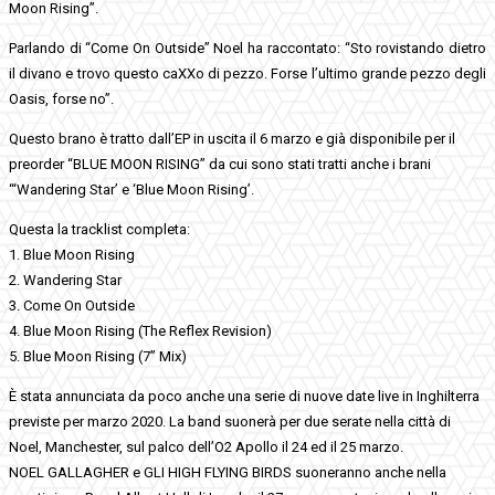
Moon Rising”.
Parlando di “Come On Outside” Noel ha raccontato: “Sto rovistando dietro
il divano e trovo questo caXXo di pezzo. Forse l’ultimo grande pezzo degli
Oasis, forse no”.
Questo brano è tratto dall’EP in uscita il 6 marzo e già disponibile per il
preorder “BLUE MOON RISING” da cui sono stati tratti anche i brani
“‘Wandering Star’ e ‘Blue Moon Rising’.
Questa la tracklist completa:
1. Blue Moon Rising
2. Wandering Star
3. Come On Outside
4. Blue Moon Rising (The Reflex Revision)
5. Blue Moon Rising (7” Mix)
È stata annunciata da poco anche una serie di nuove date live in Inghilterra
previste per marzo 2020. La band suonerà per due serate nella città di
Noel, Manchester, sul palco dell’O2 Apollo il 24 ed il 25 marzo.
NOEL GALLAGHER e GLI HIGH FLYING BIRDS suoneranno anche nella