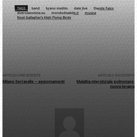
TAGS
band
brano inedito
date live
Davide Falco
dietrolanotizia.eu
mondodisabile.it
musica
Noel Gallagher’s High Flying Birds
Facebook
Twitter
Pinterest
WhatsApp
ARTICOLO PRECEDENTE
ARTICOLO SUCCESSIVO
Milano Serravalle – aggiornamenti
Malattia interstiziale polmonare:
nuova terapia