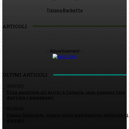
Tiziana Barbetta
ARTICOLI
- Advertisement -
ULTIMI ARTICOLI
TRASPORTI
Etna paralizza gli arrivi a Catania: cosa possono fare
davvero i passeggeri
ATTUALITA'
Piazza Selinunte, spazio socio-aggregativo dedicato ai
giovani