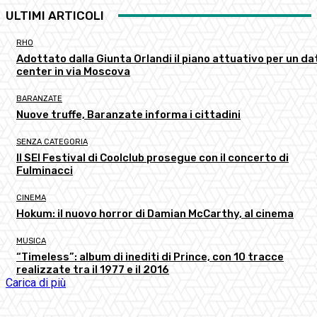
ULTIMI ARTICOLI
RHO
Adottato dalla Giunta Orlandi il piano attuativo per un da
center in via Moscova
BARANZATE
Nuove truffe, Baranzate informa i cittadini
SENZA CATEGORIA
Il SEI Festival di Coolclub prosegue con il concerto di
Fulminacci
CINEMA
Hokum: il nuovo horror di Damian McCarthy, al cinema
MUSICA
“Timeless”: album di inediti di Prince, con 10 tracce
realizzate tra il 1977 e il 2016
Carica di più