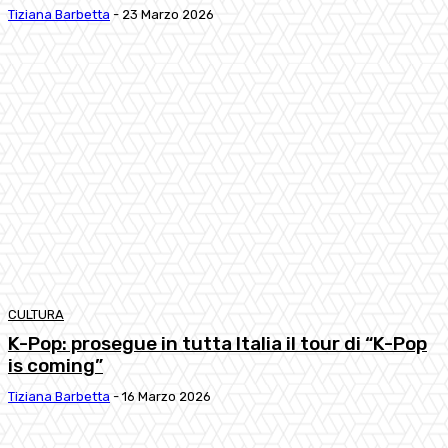
Tiziana Barbetta
-
23 Marzo 2026
CULTURA
K-Pop: prosegue in tutta Italia il tour di “K-Pop
is coming”
Tiziana Barbetta
-
16 Marzo 2026