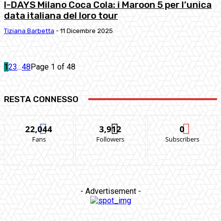
I-DAYS Milano Coca Cola: i Maroon 5 per l’unica
data italiana del loro tour
Tiziana Barbetta
-
11 Dicembre 2025
1
2
3
...
48
Page 1 of 48
RESTA CONNESSO
22,044
3,912
0
Fans
Followers
Subscribers
- Advertisement -