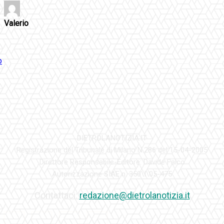
Valerio
DIETROLANOTIZIA.IT
Registrazione del Tribunale di Milano N.286 del 15-04-2005
Direttore Responsabile-Editore: Davide Falco
Autorizzazione SIAE n. 350\I\05-475
Contattaci:
redazione@dietrolanotizia.it