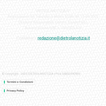
DIETROLANOTIZIA.IT
Registrazione del Tribunale di Milano N.286 del 15-04-2005
Direttore Responsabile-Editore: Davide Falco
Autorizzazione SIAE n. 350\I\05-475
Contattaci:
redazione@dietrolanotizia.it
© Copyright - 2025 DIETROLANOTIZIA | P.Iva 04852590969
Termini e Condizioni
Privacy Policy