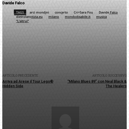
Davide Falco
TAGS
arci mondini
concerto
Cri+Sara Fou
Davide Falco
dietrolanotizia.eu
milano
mondodisabile.it
musica
“L’altrui”
Facebook
Twitter
Pinterest
WhatsApp
ARTICOLO PRECEDENTE
ARTICOLO SUCCESSIVO
Arriva ad Arese il Tour Lego®
“Milano Blues 89” con Neal Black &
Hidden Side
The Healers