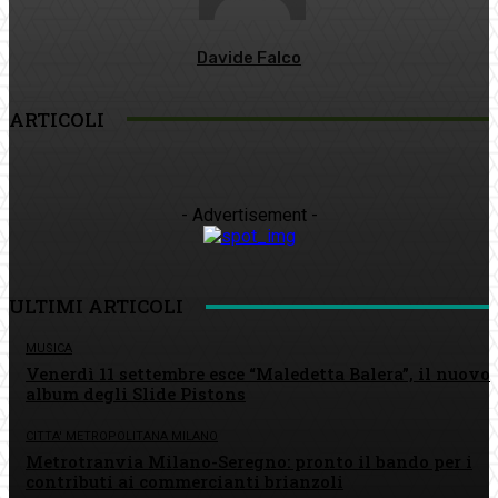
Davide Falco
ARTICOLI
- Advertisement -
ULTIMI ARTICOLI
MUSICA
Venerdì 11 settembre esce “Maledetta Balera”, il nuovo
album degli Slide Pistons
CITTA' METROPOLITANA MILANO
Metrotranvia Milano-Seregno: pronto il bando per i
contributi ai commercianti brianzoli