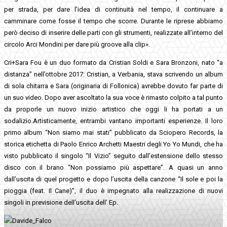
per strada, per dare l’idea di continuità nel tempo, il continuare a
camminare come fosse il tempo che scorre. Durante le riprese abbiamo
però deciso di inserire delle parti con gli strumenti, realizzate all’interno del
circolo Arci Mondini per dare più groove alla clip».
Cri+Sara Fou è un duo formato da Cristian Soldi e Sara Bronzoni, nato “a
distanza” nell’ottobre 2017: Cristian, a Verbania, stava scrivendo un album
di sola chitarra e Sara (originaria di Follonica) avrebbe dovuto far parte di
un suo video. Dopo aver ascoltato la sua voce è rimasto colpito a tal punto
da proporle un nuovo inizio artistico che oggi li ha portati a un
sodalizio.Artisticamente, entrambi vantano importanti esperienze. Il loro
primo album “Non siamo mai stati” pubblicato da Sciopero Records, la
storica etichetta di Paolo Enrico Archetti Maestri degli Yo Yo Mundi, che ha
visto pubblicato il singolo “Il Vizio” seguito dall’estensione dello stesso
disco con il brano “Non possiamo più aspettare”. A quasi un anno
dall’uscita di quel progetto e dopo l’uscita della canzone “Il sole e poi la
pioggia (feat. Il Cane)”, il duo è impegnato alla realizzazione di nuovi
singoli in previsione dell’uscita dell’ Ep.