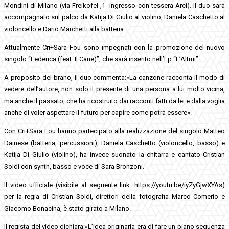
Mondini di Milano (via Freikofel ,1- ingresso con tessera Arci). Il duo sarà
accompagnato sul palco da Katija Di Giulio al violino, Daniela Caschetto al
violoncello e Dario Marchetti alla batteria.
Attualmente Cri+Sara Fou sono impegnati con la promozione del nuovo
singolo “Federica (feat. Il Cane)”, che sarà inserito nell’Ep “L’Altrui”.
A proposito del brano, il duo commenta:«La canzone racconta il modo di
vedere dell’autore, non solo il presente di una persona a lui molto vicina,
ma anche il passato, che ha ricostruito dai racconti fatti da lei e dalla voglia
anche di voler aspettare il futuro per capire come potrà essere».
Con Cri+Sara Fou hanno partecipato alla realizzazione del singolo Matteo
Dainese (batteria, percussioni), Daniela Caschetto (violoncello, basso) e
Katija Di Giulio (violino), ha invece suonato la chitarra e cantato Cristian
Soldi con synth, basso e voce di Sara Bronzoni.
Il video ufficiale (visibile al seguente link: https://youtu.be/iyZyGjwXYAs)
per la regia di Cristian Soldi, direttori della fotografia Marco Comerio e
Giacomo Bonacina, è stato girato a Milano.
Il regista del video dichiara:«L’idea originaria era di fare un piano sequenza