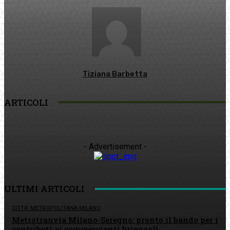
Tiziana Barbetta
ARTICOLI
- Advertisement -
ULTIMI ARTICOLI
CITTA' METROPOLITANA MILANO
Metrotranvia Milano-Seregno: pronto il bando per i
contributi ai commercianti brianzoli