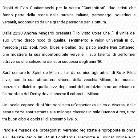
Ospiti di Ezio Guaitamacchi per la serata “Cantapittori”, due artisti che
fanno parte della storia della musica italiana, personaggi poliedrici e
versatili, accomunati da una grande passione per la pittura.
Dalle 22:30 Andrea Mingardi presenta “Ho Visto Cose Che…”, il vinile del
suo ultimo disco ricco di qualità, sentimento e valori universali in cui
mescola jazz, soul, rock, blues e ballad. Sul palco anche Ivan Cattaneo,
che mostrerà la sua inconfondibile verve e il suo talento di performer
attraverso una selezione dei suoi successi degli anni ’80.
Sarà sempre lo Spirit de Milan a far da cornice agli artisti di Rock Files
Live!, con la sua atmosfera sincera della vecchia Milano, tra musica,
canzoni e dialetto: quella jazz degli anni del proibizionismo americano o
l’atmosfera del Derby dove nasceva il cabaret a Milano.
Un locale capace di offrire ogni sera un’esperienza unica e diversa, dalle
serate Ye Ye anni settanta alla milonga classica in stile Buenos Aires, tutto
tra buon cibo e cocktail di altissimo livello.
Parole e musica dei protagonisti verranno registrate e riproposte in onda
su LifeGate Radio (in FM in Lombardia, Piemonte e Liguria) online e in