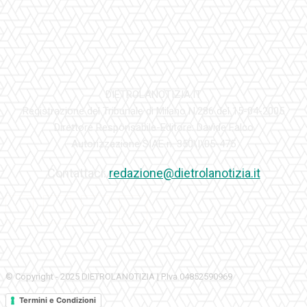
DIETROLANOTIZIA.IT
Registrazione del Tribunale di Milano N.286 del 15-04-2005
Direttore Responsabile-Editore: Davide Falco
Autorizzazione SIAE n. 350\I\05-475
Contattaci:
redazione@dietrolanotizia.it
© Copyright - 2025 DIETROLANOTIZIA | P.Iva 04852590969
Termini e Condizioni