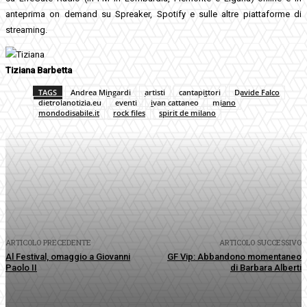
anteprima on demand su Spreaker, Spotify e sulle altre piattaforme di
streaming.
Tiziana Barbetta
TAGS
Andrea Mingardi
artisti
cantapittori
Davide Falco
dietrolanotizia.eu
eventi
ivan cattaneo
miano
mondodisabile.it
rock files
spirit de milano
Facebook
Twitter
Pinterest
WhatsApp
ARTICOLO PRECEDENTE
ARTICOLO SUCCESSIVO
Al Festival, omaggio a Giovanni
GF Vip: Abbandono momentaneo
Paolo II
di Barbara Alberti