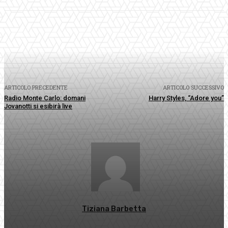
Facebook
Twitter
Pinterest
WhatsApp
ARTICOLO PRECEDENTE
ARTICOLO SUCCESSIVO
Radio Monte Carlo: domani
Harry Styles, “Adore you”
Jovanotti si esibirà live
Tiziana Barbetta