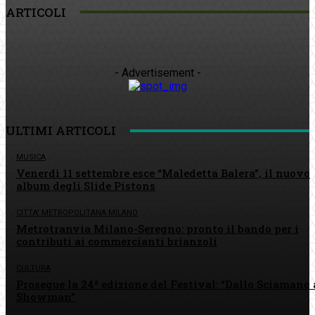
ARTICOLI
- Advertisement -
ULTIMI ARTICOLI
MUSICA
Venerdì 11 settembre esce “Maledetta Balera”, il nuovo
album degli Slide Pistons
CITTA' METROPOLITANA MILANO
Metrotranvia Milano-Seregno: pronto il bando per i
contributi ai commercianti brianzoli
CULTURA
Prosegue la 24ª edizione del Festival: “Dallo Sciamano 
Showman”