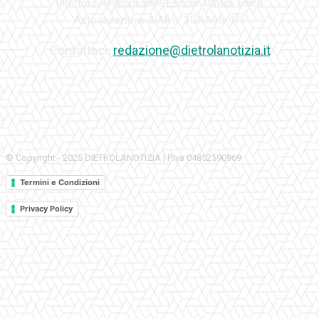
Direttore Responsabile-Editore: Davide Falco
Autorizzazione SIAE n. 350\I\05-475
Contattaci:
redazione@dietrolanotizia.it
© Copyright - 2025 DIETROLANOTIZIA | P.Iva 04852590969
Termini e Condizioni
Privacy Policy