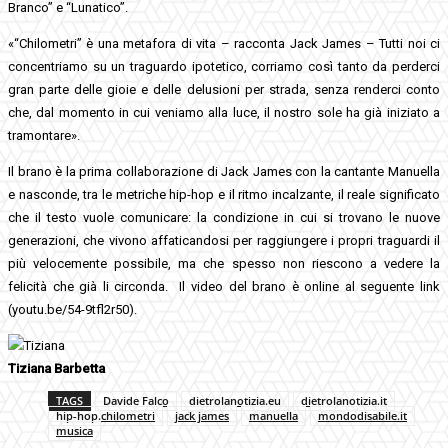
Branco” e “Lunatico”.
«“Chilometri” è una metafora di vita – racconta Jack James – Tutti noi ci
concentriamo su un traguardo ipotetico, corriamo così tanto da perderci
gran parte delle gioie e delle delusioni per strada, senza renderci conto
che, dal momento in cui veniamo alla luce, il nostro sole ha già iniziato a
tramontare».
Il brano è la prima collaborazione di Jack James con la cantante Manuella
e nasconde, tra le metriche hip-hop e il ritmo incalzante, il reale significato
che il testo vuole comunicare: la condizione in cui si trovano le nuove
generazioni, che vivono affaticandosi per raggiungere i propri traguardi il
più velocemente possibile, ma che spesso non riescono a vedere la
felicità che già li circonda. Il video del brano è online al seguente link
(youtu.be/54-9tfl2r50).
Tiziana Barbetta
TAGS
Davide Falco
dietrolanotizia.eu
dietrolanotizia.it
hip-hop.chilometri
jack james
manuella
mondodisabile.it
musica