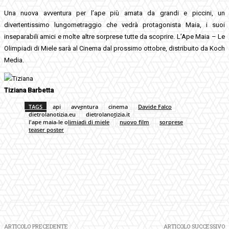
Una nuova avventura per l’ape più amata da grandi e piccini, un
divertentissimo lungometraggio che vedrà protagonista Maia, i suoi
inseparabili amici e molte altre sorprese tutte da scoprire. L’Ape Maia – Le
Olimpiadi di Miele sarà al Cinema dal prossimo ottobre, distribuito da Koch
Media.
Tiziana Barbetta
TAGS
api
avventura
cinema
Davide Falco
dietrolanotizia.eu
dietrolanotizia.it
l'ape maia-le olimiadi di miele
nuovo film
sorprese
teaser poster
Facebook
Twitter
Pinterest
WhatsApp
ARTICOLO PRECEDENTE
ARTICOLO SUCCESSIVO