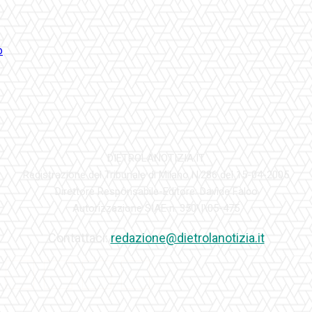
DIETROLANOTIZIA.IT
Registrazione del Tribunale di Milano N.286 del 15-04-2005
Direttore Responsabile-Editore: Davide Falco
Autorizzazione SIAE n. 350\I\05-475
Contattaci:
redazione@dietrolanotizia.it