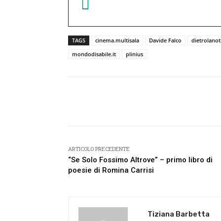
TAGS
cinema.multisala
Davide Falco
dietrolanot
mondodisabile.it
plinius
Facebook
Condividi
ARTICOLO PRECEDENTE
“Se Solo Fossimo Altrove” – primo libro di
poesie di Romina Carrisi
Tiziana Barbetta