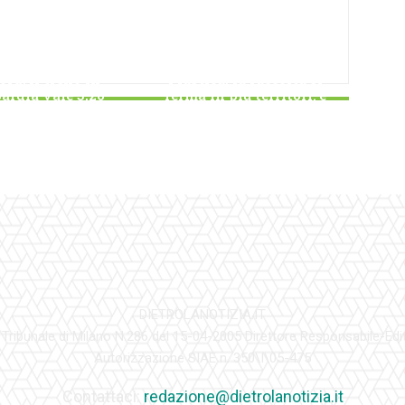
TRASPORTI
AMBIENTE
ord: il treno in
Plastica, la raccolta si
ardia vale 3,26
ferma in più territori: è
iardi di euro
crisi nazionale della filiera
DIETROLANOTIZIA.IT
 Tribunale di Milano N.286 del 15-04-2005 Direttore Responsabile-Edi
Autorizzazione SIAE n. 350\I\05-475
Contattaci:
redazione@dietrolanotizia.it