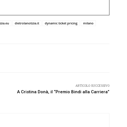
izia.eu
dietrolanotizia.it
dynamic ticket pricing
milano
Twitter
Pinterest
WhatsApp
ARTICOLO SUCCESSIVO
A Cristina Donà, il “Premio Bindi alla Carriera”