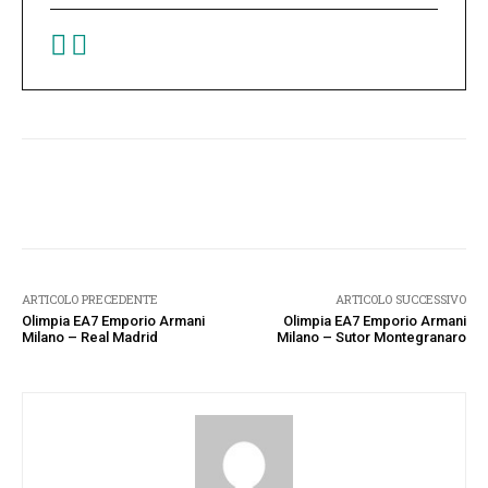
Facebook
Twitter
Pinterest
W
ARTICOLO PRECEDENTE
ARTICOLO SUCCESSIVO
Olimpia EA7 Emporio Armani
Olimpia EA7 Emporio Armani
Milano – Real Madrid
Milano – Sutor Montegranaro