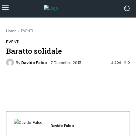
Home
EVENTI
EVENTI
Baratto solidale
By
Davide Falco
206
0
7 Dicembre 2013
Facebook
Twitter
Pinterest
W
Davide Falco