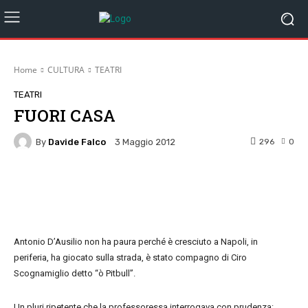
Home
CULTURA
TEATRI
TEATRI
FUORI CASA
By
Davide Falco
296
0
3 Maggio 2012
Facebook
Twitter
Pinterest
W
Antonio D’Ausilio non ha paura perché è cresciuto a Napoli, in
periferia, ha giocato sulla strada, è stato compagno di Ciro
Scognamiglio detto “ò Pitbull”.
Un pluri ripetente che la professoressa interrogava con prudenza: