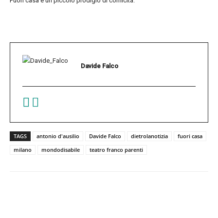
Fuori casa è un piccolo prodigio di comicità.
Davide Falco
TAGS
antonio d'ausilio
Davide Falco
dietrolanotizia
fuori casa
milano
mondodisabile
teatro franco parenti
Facebook
Twitter
Pinterest
W