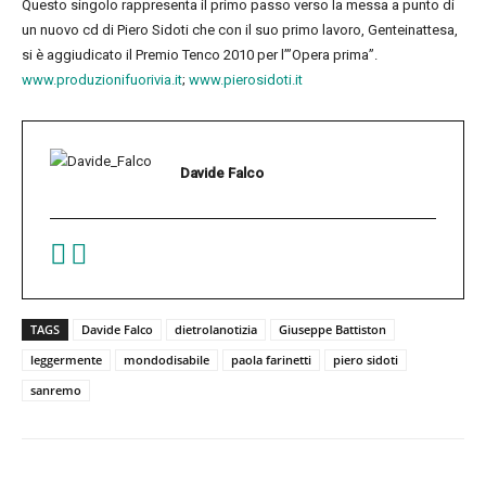
Questo singolo rappresenta il primo passo verso la messa a punto di
un nuovo cd di Piero Sidoti che con il suo primo lavoro, Genteinattesa,
si è aggiudicato il Premio Tenco 2010 per l’”Opera prima”.
www.produzionifuorivia.it
;
www.pierosidoti.it
Davide Falco
TAGS
Davide Falco
dietrolanotizia
Giuseppe Battiston
leggermente
mondodisabile
paola farinetti
piero sidoti
sanremo