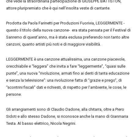
che vede la straordinaria partecipazione di GIUSEPPE BATTISTON,
attore pluripremiato che è qui nell’insolita veste di cantante.
Prodotta da Paola Farinetti per Produzioni Fuorivia, LEGGERMENTE -
questo il titolo della nuova canzone- era stata pensata per il Festival di
Sanremo di quest’anno, ma è stata esclusa preferendo non tanto altre
canzoni, quanto artisti più noti e di maggiore visibilità.
LEGGERMENTE è una canzone attualissima, una canzone piacevole,
orecchiabile e “leggera” che invita a fare “leggermente”, “quasi sulle
punte”, una nuova “rivoluzione, armati fino ai denti di tanta educazione
e senza la televisione”: una rivoluzione fatta di “grazie e prego”, di
“scontrini fiscali” dati e richiesti, di rispetto per l’ambiente, le cose, le
persone.
Gli arrangiamenti sono di Claudio Dadone, alla chitarra, oltre a Piero
Sidoti e allo stesso Dadone, si riconosce anche la mano di Gianmaria
Testa. Al basso elettrico, Nicola Negrini.