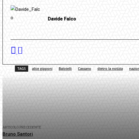
Davide Falco
TAGS
alice gipponi
Balotelli
Cassano
dietro la notizia
nazio
Condividi
Facebook
Twitter
P
ARTICOLO PRECEDENTE
Bruno Santori