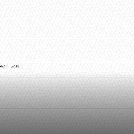
nale
Rossi
interest
WhatsApp