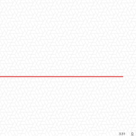
LLERY
ALTRO
0
331