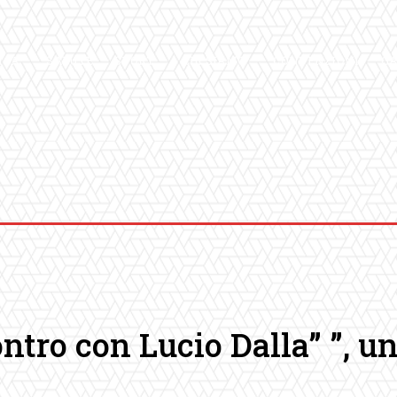
ICA
SALUTE
SPORT
CHI SIAMO
CONVENZIONI
GA
ontro con Lucio Dalla” ”, 