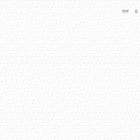
0
709