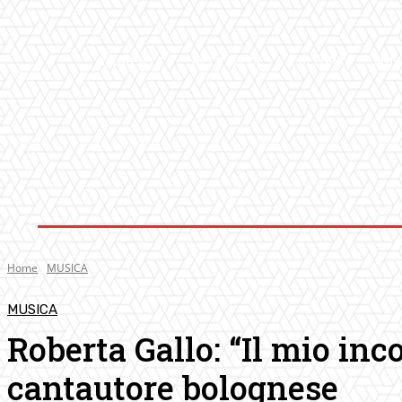
AMBIENTE
ATTUALITA’
CULTURA
MUS
Home
MUSICA
MUSICA
Roberta Gallo: “Il mio inc
cantautore bolognese