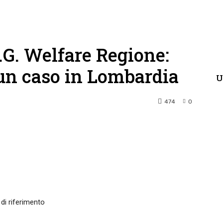
.G. Welfare Regione:
un caso in Lombardia
U
474
0
terest
WhatsApp
 di riferimento