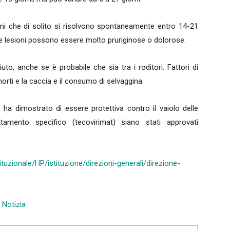
mi che di solito si risolvono spontaneamente entro 14-21
e le lesioni possono essere molto pruriginose o dolorose.
to, anche se è probabile che sia tra i roditori. Fattori di
morti e la caccia e il consumo di selvaggina.
 ha dimostrato di essere protettiva contro il vaiolo delle
mento specifico (tecovirimat) siano stati approvati
ituzionale/HP/istituzione/direzioni-generali/direzione-
a Notizia