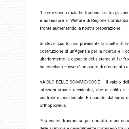
“Le infezioni o malattie trasmissibili tra gli 
e assessore al Welfare di Regione Lombardia
fronte aumentando la nostra preparazione.
Si rileva quanto mai previdente la scelta di av
costituzione di un’Agenzia per la ricerca e il c
ulteriormente la capacità del sistema di far f
ha concluso – diverrà un punto di riferimento a l
VAIOLO DELLE SCIMMIE/COS’È – Il vaiolo dell
infezioni umane accidentali, che di solito si
centrale e occidentale. È causato dal virus d
orthopoxvirus.
Può essere trasmesso per contatto e per esposi
delle scimmie è generalmente compreso tra 6 e 1