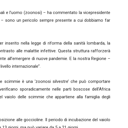
animali e l’uomo (zoonosi) – ha commentato la vicepresidente
 – sono un pericolo sempre presente a cui dobbiamo far
er inserito nella legge di riforma della sanità lombarda, la
ontrasto alle malattie infettive. Questa struttura rafforzerà
ronte all’emergere di nuove pandemie. E la nostra Regione –
ivello internazionale”.
e scimmie è una ‘zoonosi silvestre’ che può comportare
 verificano sporadicamente nelle parti boscose dell’Africa
el vaiolo delle scimmie che appartiene alla famiglia degli
zione alle goccioline. Il periodo di incubazione del vaiolo
3 giorni, ma può variare da 5 a 21 giorni.