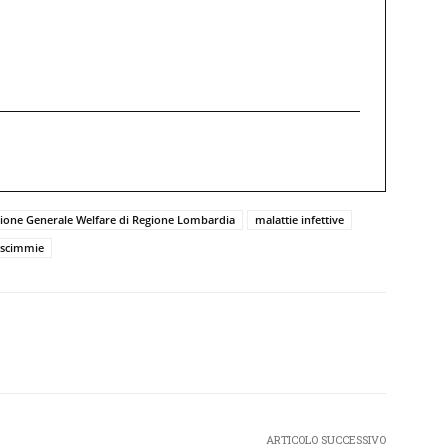
zione Generale Welfare di Regione Lombardia
malattie infettive
 scimmie
Twitter
Pinterest
WhatsApp
ARTICOLO SUCCESSIVO