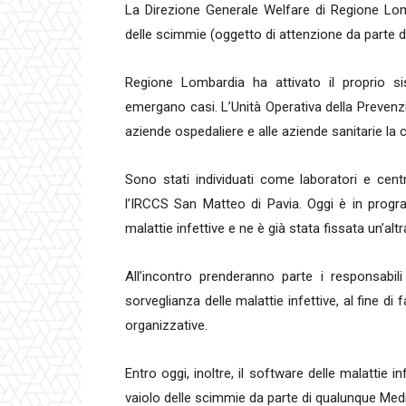
La Direzione Generale Welfare di Regione Lom
delle scimmie (oggetto di attenzione da parte d
Regione Lombardia ha attivato il proprio sis
emergano casi. L’Unità Operativa della Prevenzio
aziende ospedaliere e alle aziende sanitarie la ci
Sono stati individuati come laboratori e centr
l’IRCCS San Matteo di Pavia. Oggi è in progr
malattie infettive e ne è già stata fissata un’al
All’incontro prenderanno parte i responsabili
sorveglianza delle malattie infettive, al fine di
organizzative.
Entro oggi, inoltre, il software delle malattie 
vaiolo delle scimmie da parte di qualunque Medic