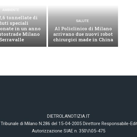
AMBIENTE
2,6 tonnellate di
SALUTE
fiuti speciali
onate in un anno
Al Policlinico di Milano
autostrade Milano
arrivano due nuovi robot
Serravalle
chirurgici made in China
DIETROLANOTIZIA.IT
 Tribunale di Milano N.286 del 15-04-2005 Direttore Responsabile-Edi
Autorizzazione SIAE n. 350\I\05-475