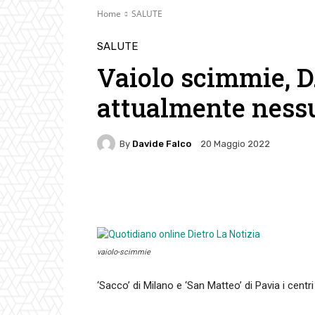
Home
SALUTE
SALUTE
Vaiolo scimmie, D
attualmente ness
By
Davide Falco
20 Maggio 2022
Facebook
Twitter
Pin
vaiolo-scimmie
‘Sacco’ di Milano e ‘San Matteo’ di Pavia i centri