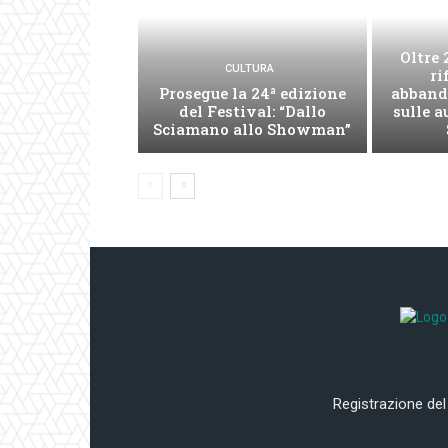
Oltre 
CULTURA
ri
Prosegue la 24ª edizione
abband
del Festival: “Dallo
sulle 
Sciamano allo Showman”
Registrazione del