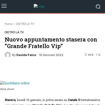
Home
DIETRO LA TV
DIETRO LA TV
Nuovo appuntamento stasera con
“Grande Fratello Vip”
By
Davide Falco
494
0
10 Gennaio 2022
Facebook
Twitter
Pinterest
W
Delia_Duran
Stasera
, lunedì 10 gennaio, in prima serata su
Canale 5
trentatreesimo