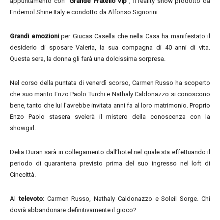
appuntamento con “
Grande Fratello Vip
”, il reality show prodotto da
Endemol Shine Italy e condotto da Alfonso Signorini
Grandi emozioni
per Giucas Casella che nella Casa ha manifestato il
desiderio di sposare Valeria, la sua compagna di 40 anni di vita.
Questa sera, la donna gli farà una dolcissima sorpresa.
Nel corso della puntata di venerdì scorso, Carmen Russo ha scoperto
che suo marito Enzo Paolo Turchi e Nathaly Caldonazzo si conoscono
bene, tanto che lui l’avrebbe invitata anni fa al loro matrimonio. Proprio
Enzo Paolo stasera svelerà il mistero della conoscenza con la
showgirl.
Delia Duran sarà in collegamento dall’hotel nel quale sta effettuando il
periodo di quarantena previsto prima del suo ingresso nel loft di
Cinecittà.
Al
televoto
: Carmen Russo, Nathaly Caldonazzo e Soleil Sorge. Chi
dovrà abbandonare definitivamente il gioco?