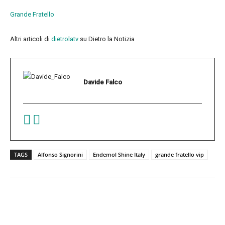
Grande Fratello
Altri articoli di
dietrolatv
su Dietro la Notizia
Davide Falco
TAGS
Alfonso Signorini
Endemol Shine Italy
grande fratello vip
Facebook
Twitter
Pinterest
W