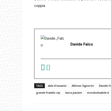
coppia.
Davide Falco
TAGS
alda d'eusanio
Alfonso Signorini
Davide F
grande fratello vip
laura pausini
mondodisabile.it