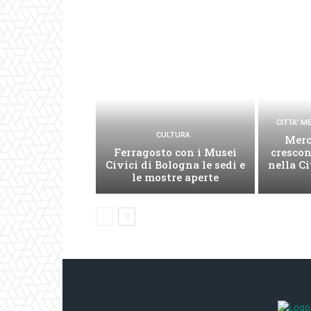
CITTA' 
CULTURA
Merc
Ferragosto con i Musei
cresco
Civici di Bologna le sedi e
nella C
le mostre aperte