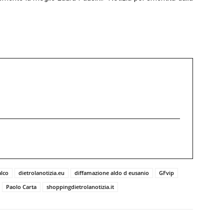
alco
dietrolanotizia.eu
diffamazione aldo d eusanio
GFvip
Paolo Carta
shoppingdietrolanotizia.it