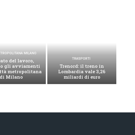
METROPOLITANA MILANO
TRASPORTI
ato del lavoro,
no gli avviamenti
Trenord: il treno in
ittà metropolitana
Lombardia vale 3,26
di Milano
miliardi di euro