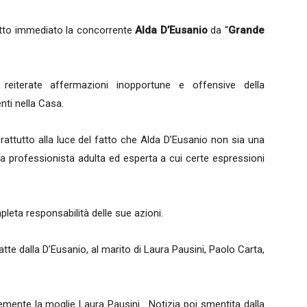
tto immediato la concorrente
Alda D’Eusanio
da “
Grande
 reiterate affermazioni inopportune e offensive della
nti nella Casa.
ttutto alla luce del fatto che Alda D’Eusanio non sia una
 professionista adulta ed esperta a cui certe espressioni
leta responsabilità delle sue azioni.
fatte dalla D’Eusanio, al marito di Laura Pausini, Paolo Carta,
mente la moglie Laura Pausini. Notizia poi smentita dalla