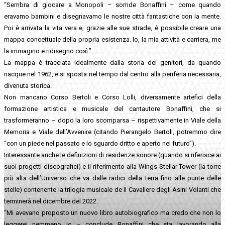
“Sembra di giocare a Monopoli – sorride Bonaffini – come quando
eravamo bambini e disegnavamo le nostre città fantastiche con la mente.
Poi è arrivata la vita vera e, grazie alle sue strade, è possibile creare una
mappa concettuale della propria esistenza. Io, la mia attività e carriera, me
la immagino e ridisegno così.”
La mappa è tracciata idealmente dalla storia dei genitori, da quando
nacque nel 1962, e si sposta nel tempo dal centro alla periferia necessaria,
divenuta storica.
Non mancano Corso Bertoli e Corso Lolli, diversamente artefici della
formazione artistica e musicale del cantautore Bonaffini, che si
trasformeranno – dopo la loro scomparsa – rispettivamente in Viale della
Memoria e Viale dell’Avvenire (citando Pierangelo Bertoli, potremmo dire
“con un piede nel passato e lo sguardo dritto e aperto nel futuro”).
Interessante anche le definizioni di residenze sonore (quando si riferisce ai
suoi progetti discografici) e il riferimento alla Wings Stellar Tower (la torre
più alta dell’Universo che va dalle radici della terra fino alle punte delle
stelle) contenente la trilogia musicale de Il Cavaliere degli Asini Volanti che
terminerà nel dicembre del 2022.
“Mi avevano proposto un nuovo libro autobiografico ma credo che non lo
leggerei nemmeno io – conclude Bonaffini che sta lavorando alla