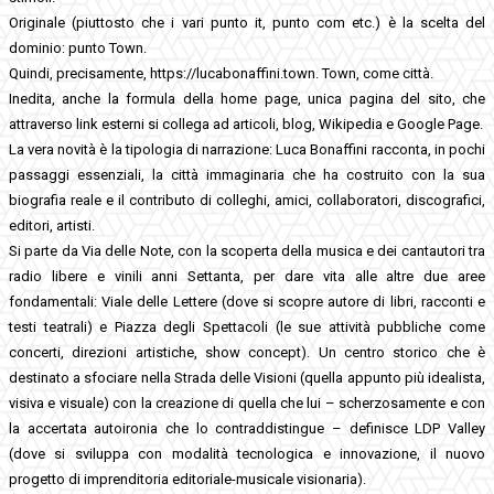
Originale (piuttosto che i vari punto it, punto com etc.) è la scelta del
dominio: punto Town.
Quindi, precisamente, https://lucabonaffini.town. Town, come città.
Inedita, anche la formula della home page, unica pagina del sito, che
attraverso link esterni si collega ad articoli, blog, Wikipedia e Google Page.
La vera novità è la tipologia di narrazione: Luca Bonaffini racconta, in pochi
passaggi essenziali, la città immaginaria che ha costruito con la sua
biografia reale e il contributo di colleghi, amici, collaboratori, discografici,
editori, artisti.
Si parte da Via delle Note, con la scoperta della musica e dei cantautori tra
radio libere e vinili anni Settanta, per dare vita alle altre due aree
fondamentali: Viale delle Lettere (dove si scopre autore di libri, racconti e
testi teatrali) e Piazza degli Spettacoli (le sue attività pubbliche come
concerti, direzioni artistiche, show concept). Un centro storico che è
destinato a sfociare nella Strada delle Visioni (quella appunto più idealista,
visiva e visuale) con la creazione di quella che lui – scherzosamente e con
la accertata autoironia che lo contraddistingue – definisce LDP Valley
(dove si sviluppa con modalità tecnologica e innovazione, il nuovo
progetto di imprenditoria editoriale-musicale visionaria).