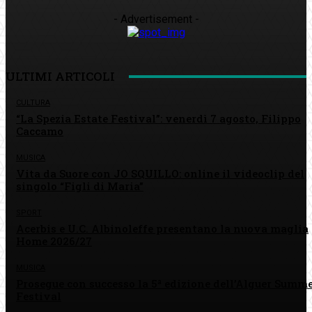
- Advertisement -
ULTIMI ARTICOLI
CULTURA
“La Spezia Estate Festival”: venerdì 7 agosto, Filippo
Caccamo
MUSICA
Vita da Suore con JO SQUILLO: online il videoclip del
singolo “Figli di Maria”
SPORT
Acerbis e U.C. Albinoleffe presentano la nuova maglia
Home 2026/27
MUSICA
Prosegue con successo la 5ª edizione dell’Alguer Summ
Festival