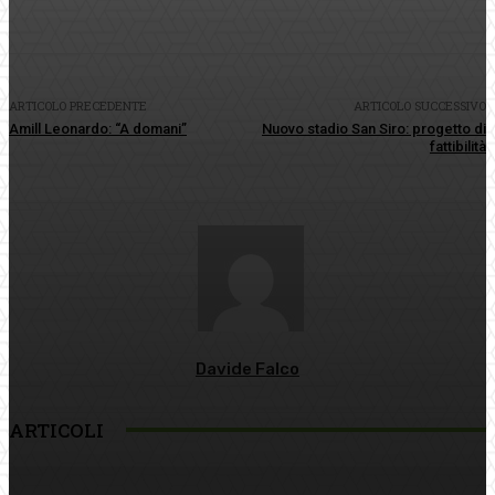
ARTICOLO PRECEDENTE
ARTICOLO SUCCESSIVO
Amill Leonardo: “A domani”
Nuovo stadio San Siro: progetto di
fattibilità
Davide Falco
ARTICOLI