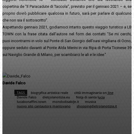
copertina de “Il Paracadute di Taccola”, previsto per il gennaio 2021 – e, se
proprio dovrò pubblicare qualcosa in futuro, sarà per parlare di qualcuno
che non sia il sottoscritto”.
Aspettando gennaio 2021, godiamoci intanto questo viaggio turistico a LB
TOWN con la frase citata dall’autore nel form dei contatti “Se mi cerchi,
puoi incontrarmi in volo sul Ponte di San Giorgio dell’oasi virgiliana di Ocno,
oppure seduto davanti al Ponte Alda Merini in via Ripa di Porta Ticinese 39
sul Naviglio Grande di Milano, per scambiarci le ali e le idee.”
Davide Falco
TAGS
biografica artistica reale
città immaginaria on line
Davide Falco
dietrolanotizia.eu
festa di santa lucia
lucabonaffini.town
mondodisabile.it
musica
nuovo sito cantautore mantovano
shoppingdietrolanotizia.it
Facebook
Twitter
Pinterest
WhatsApp