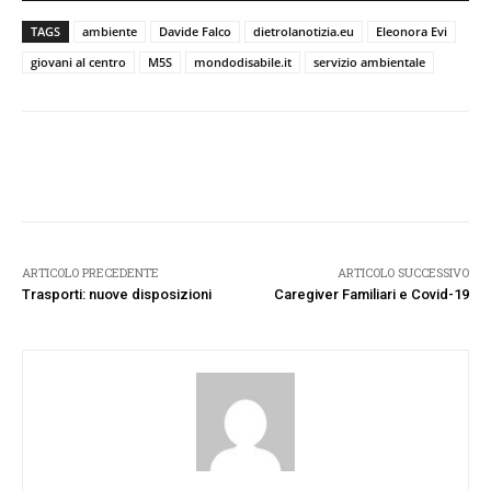
TAGS
ambiente
Davide Falco
dietrolanotizia.eu
Eleonora Evi
giovani al centro
M5S
mondodisabile.it
servizio ambientale
Facebook
Twitter
Pinterest
W
ARTICOLO PRECEDENTE
ARTICOLO SUCCESSIVO
Trasporti: nuove disposizioni
Caregiver Familiari e Covid-19