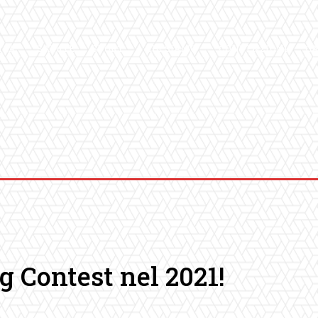
ICA
SALUTE
SPORT
CHI SIAMO
CONVENZIONI
GA
g Contest nel 2021!