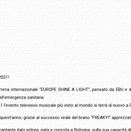
2021!
ogramma internazionale “EUROPE SHINE A LIGHT”, pensato da EBU e d
ell’emergenza sanitaria.
 l’evento televisivo musicale più visto al mondo si terrà di nuovo 
quest’anno, grazie al successo virale del brano “FREAKY!” apprezzato
ntante italo eritrea, nata e crescita a Bologna: sulla sua capacità d