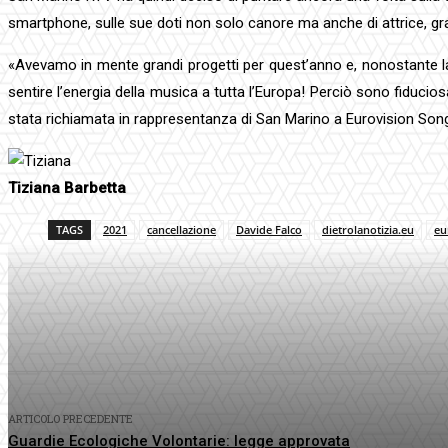
smartphone, sulle sue doti non solo canore ma anche di attrice, grazi
«Avevamo in mente grandi progetti per quest’anno e, nonostante la
sentire l’energia della musica a tutta l’Europa! Perciò sono fiducio
stata richiamata in rappresentanza di San Marino a Eurovision Song
Tiziana Barbetta
TAGS
2021
cancellazione
Davide Falco
dietrolanotizia.eu
eu
Condividi
Facebook
Twitter
P
ARTICOLO PRECEDENTE
Guardie Ecologiche Volontarie: legge approvata