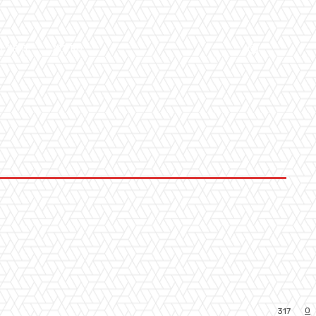
LLERY
ALTRO
0
317