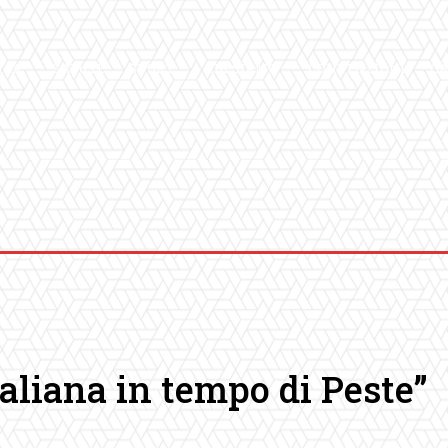
ICA
SALUTE
SPORT
CHI SIAMO
CONVENZIONI
GA
taliana in tempo di Peste”