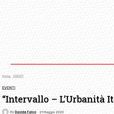
AMBIENTE
ATTUALITA’
CULTURA
MUS
Home
EVENTI
EVENTI
“Intervallo – L’Urbanità I
By
Davide Falco
21 Maggio 2020