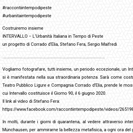
#raccontiintempodipeste
#urbanitaintempodipeste
Costruiremo insieme
INTERVALLO – L’Urbanità Italiana in Tempo di Peste
un progetto di Corrado d’Elia, Stefano Fera, Sergio Maifredi
…………………………………………………………………………………………………….
Vogliamo fotografare, tutti insieme, un periodo eccezionale, un Inte
si è manifestata nella sua straordinaria potenza. Sarà come costru
Teatro Pubblico Ligure e Compagnia Corrado d’Elia, prende le mosse
cui Intervallo costituisce il Giorno 90, il 6 giugno 2020.
Il link al video di Stefano Fera:
https://www.facebook.com/raccontiintempodipeste/videos/2651
In molti, durante i giorni di quarantena, al vedere attraverso in
Münchausen, per ammirarne la bellezza metafisica, a ogni ora del 