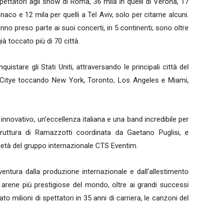
pettatori agli show di Roma, 36 mila in quelli di Verona, 17
co e 12 mila per quelli a Tel Aviv, solo per citarne alcuni.
nno preso parte ai suoi concerti, in 5 continenti; sono oltre
ià toccato più di 70 città.
istare gli Stati Uniti, attraversando le principali città del
Citye toccando New York, Toronto, Los Angeles e Miami,
nnovativo, un’eccellenza italiana e una band incredibile per
truttura di Ramazzotti coordinata da Gaetano Puglisi, e
ietà del gruppo internazionale CTS Eventim.
ventura dalla produzione internazionale e dall’allestimento
e arene più prestigiose del mondo, oltre ai grandi successi
o milioni di spettatori in 35 anni di carriera, le canzoni del