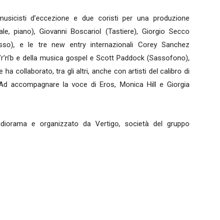
usicisti d’eccezione e due coristi per una produzione
ale, piano), Giovanni Boscariol (Tastiere), Giorgio Secco
asso), e le tre new entry internazionali Corey Sanchez
l’r’n’b e della musica gospel e Scott Paddock (Sassofono),
a collaborato, tra gli altri, anche con artisti del calibro di
Ad accompagnare la voce di Eros, Monica Hill e Giorgia
adiorama e organizzato da Vertigo, società del gruppo