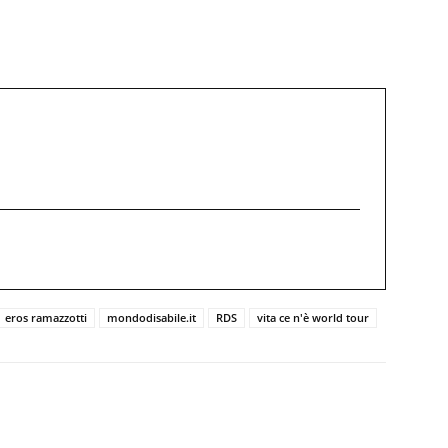
eros ramazzotti
mondodisabile.it
RDS
vita ce n'è world tour
Twitter
Pinterest
WhatsApp