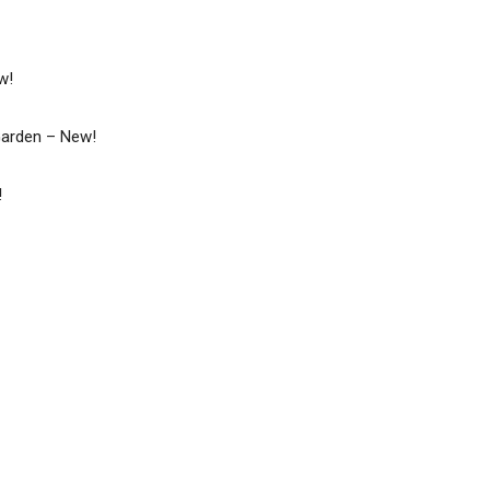
w!
Garden – New!
!