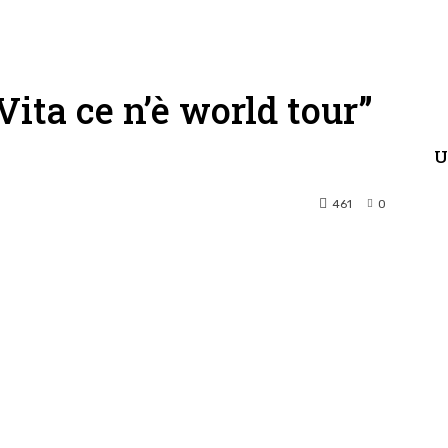
ita ce n’è world tour”
U
461
0
terest
WhatsApp