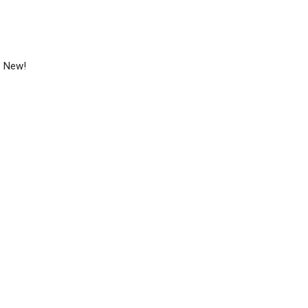
– New!