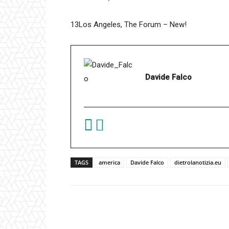
13Los Angeles, The Forum – New!
Davide Falco
TAGS
america
Davide Falco
dietrolanotizia.eu
Facebook
Condividi