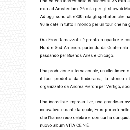
Una catena inarrestabile di successi: 35 mila s
mila ad Amsterdam, 26 mila per gli show di Mona
Ad oggi sono oltre800 mila gli spettatori che ha
90 le date in tutto il mondo per un tour che ha g
Ora Eros Ramazzotti è pronto a ripartire e conqu
Nord e Sud America, partendo da Guatemala 
passando per Buenos Aires e Chicago.
Una produzione internazionale, un allestimento i
il tour prodotto da Radiorama, la storica s
organizzato da Andrea Pieroni per Vertigo, soc
Una incredibile impresa live, una grandiosa av
innovativo durante la quale, Eros porterà nell
che l’hanno reso celebre e con cui ha conquistat
nuovo album VITA CE N’È.