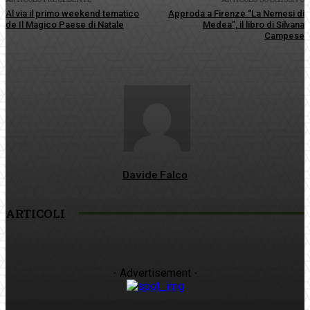
Al via il primo weekend tematico
Approda a Firenze “La Nemesi di
de Il Magico Paese di Natale
Medea”, il libro di Silvana
Campese
Davide Falco
ARTICOLI
- Advertisement -