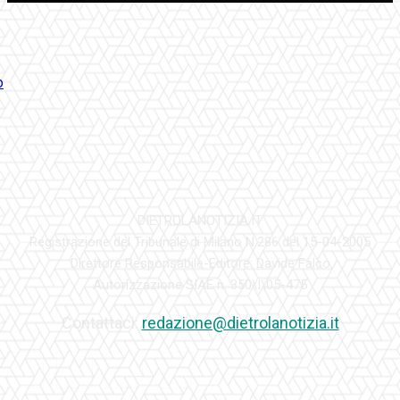
DIETROLANOTIZIA.IT
Registrazione del Tribunale di Milano N.286 del 15-04-2005
Direttore Responsabile-Editore: Davide Falco
Autorizzazione SIAE n. 350\I\05-475
Contattaci:
redazione@dietrolanotizia.it