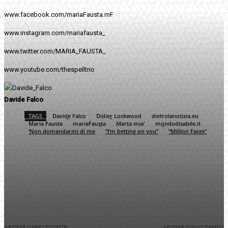
www.facebook.com/mariaFausta.mF
www.instagram.com/mariafausta_
www.twitter.com/MARIA_FAUSTA_
www.youtube.com/thespelltrio
Davide Falco
TAGS
Davide Falco
Didier Lockwood
dietrolanotizia.eu
Maria Fausta
mariaFausta
Marta mia'
mondodisabile.it
‘Non domandarmi di me
“I’m betting on you”
“Million Faces”
Facebook
Twitter
Pinterest
WhatsApp
ARTICOLO PRECEDENTE
ARTICOLO SUCCESSIVO