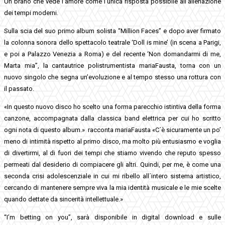
Un brano che vede l’amore come l’unica risposta possibile all’alienazione
dei tempi moderni.
Sulla scia del suo primo album solista “Million Faces” e dopo aver firmato
la colonna sonora dello spettacolo teatrale ‘Doll is mine’ (in scena a Parigi,
e poi a Palazzo Venezia a Roma) e del recente ‘Non domandarmi di me,
Marta mia”, la cantautrice polistrumentista mariaFausta, torna con un
nuovo singolo che segna un’evoluzione e al tempo stesso una rottura con
il passato.
«In questo nuovo disco ho scelto una forma parecchio istintiva della forma
canzone, accompagnata dalla classica band elettrica per cui ho scritto
ogni nota di questo album.» racconta mariaFausta «C´è sicuramente un po’
meno di intimità rispetto al primo disco, ma molto più entusiasmo e voglia
di divertirmi, al di fuori dei tempi che stiamo vivendo che reputo spesso
permeati dal desiderio di compiacere gli altri. Quindi, per me, è come una
seconda crisi adolescenziale in cui mi ribello all´intero sistema artistico,
cercando di mantenere sempre viva la mia identità musicale e le mie scelte
quando dettate da sincerità intellettuale.»
“I’m betting on you”, sarà disponibile in digital download e sulle