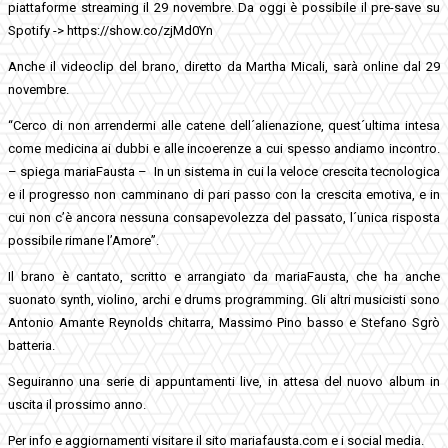
piattaforme streaming il 29 novembre. Da oggi è possibile il pre-save su
Spotify -> https://show.co/zjMd0Yn
Anche il videoclip del brano, diretto da Martha Micali, sarà online dal 29
novembre.
“Cerco di non arrendermi alle catene dell´alienazione, quest´ultima intesa
come medicina ai dubbi e alle incoerenze a cui spesso andiamo incontro.
– spiega mariaFausta – In un sistema in cui la veloce crescita tecnologica
e il progresso non camminano di pari passo con la crescita emotiva, e in
cui non c’è ancora nessuna consapevolezza del passato, l´unica risposta
possibile rimane l’Amore”.
Il brano è cantato, scritto e arrangiato da mariaFausta, che ha anche
suonato synth, violino, archi e drums programming. Gli altri musicisti sono
Antonio Amante Reynolds chitarra, Massimo Pino basso e Stefano Sgrò
batteria.
Seguiranno una serie di appuntamenti live, in attesa del nuovo album in
uscita il prossimo anno.
Per info e aggiornamenti visitare il sito mariafausta.com e i social media.